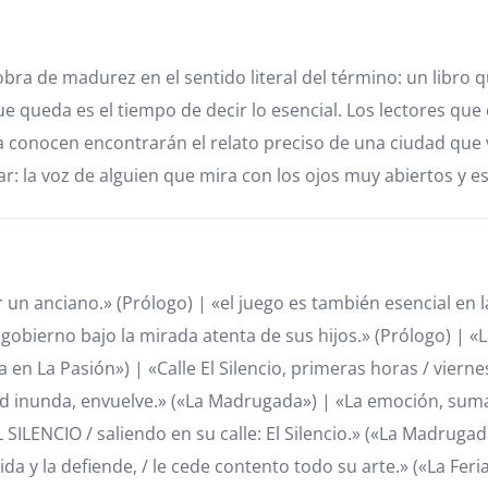
bra de madurez en el sentido literal del término: un libro 
e queda es el tiempo de decir lo esencial. Los lectores que
 la conocen encontrarán el relato preciso de una ciudad que
ar: la voz de alguien que mira con los ojos muy abiertos y e
n anciano.» (Prólogo) | «el juego es también esencial en 
bierno bajo la mirada atenta de sus hijos.» (Prólogo) | «L
en La Pasión») | «Calle El Silencio, primeras horas / viernes
d inunda, envuelve.» («La Madrugada») | «La emoción, suma d
SILENCIO / saliendo en su calle: El Silencio.» («La Madrugad
ida y la defiende, / le cede contento todo su arte.» («La Fer