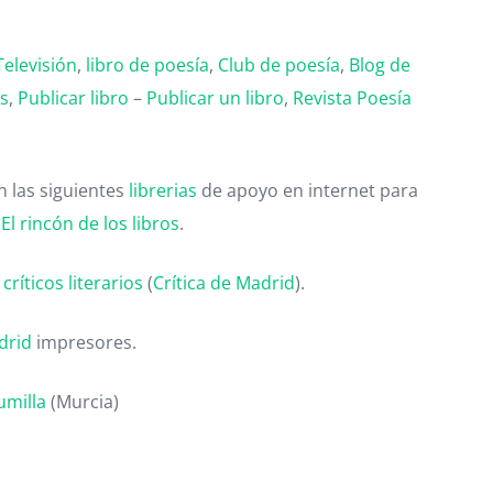
Televisión
,
libro de poesía
,
Club de poesía
,
Blog de
as
,
Publicar libro
–
Publicar un libro
,
Revista Poesía
 las siguientes
librerias
de apoyo en internet para
,
El rincón de los libros
.
ríticos literarios
(
Crítica de Madrid
).
drid
impresores.
umilla
(Murcia)