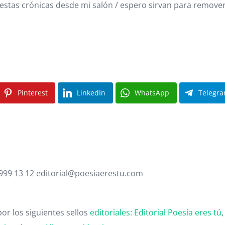
e estas crónicas desde mi salón / espero sirvan para remover,
Pinterest
LinkedIn
WhatsApp
Telegr
 999 13 12 editorial@poesiaerestu.com
or los siguientes sellos
editoriales
:
Editorial Poesía eres tú