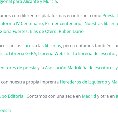
gional para Alicante y Murcia
.
ntamos con diferentes plataformas en internet como
Poesía 
taforma IV Centenario
,
Primer centenario
,
Nuestras libreri
Gloria Fuertes
,
Blas de Otero
,
Rubén Darío
acercan los
libro
s a las
librerías
, pero contamos también con
esía
:
Libreria GEPA
,
Libreria Website
,
La librería del escritor
editores de poesía
y la
Asociación Madrileña de escritores y c
 con nuestra propia imprenta
Herederos de Izquierdo y Ma
upo Editorial
. Contamos con una sede en
Madrid
y otra en
J
poesía