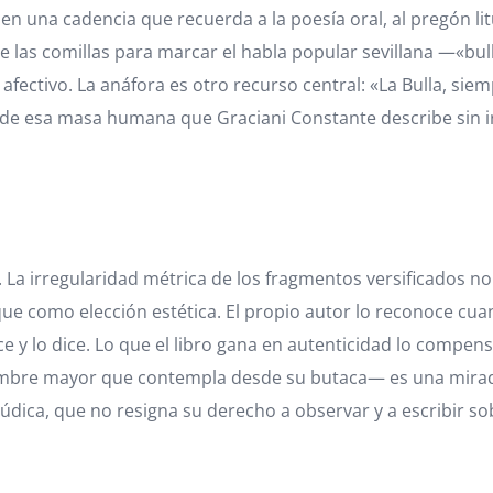
n una cadencia que recuerda a la poesía oral, al pregón li
de las comillas para marcar el habla popular sevillana —«bu
fectivo. La anáfora es otro recurso central: «La Bulla, siem
 de esa masa humana que Graciani Constante describe sin i
. La irregularidad métrica de los fragmentos versificados n
 como elección estética. El propio autor lo reconoce cuand
ce y lo dice. Lo que el libro gana en autenticidad lo compe
mbre mayor que contempla desde su butaca— es una mirada
, lúdica, que no resigna su derecho a observar y a escribir s