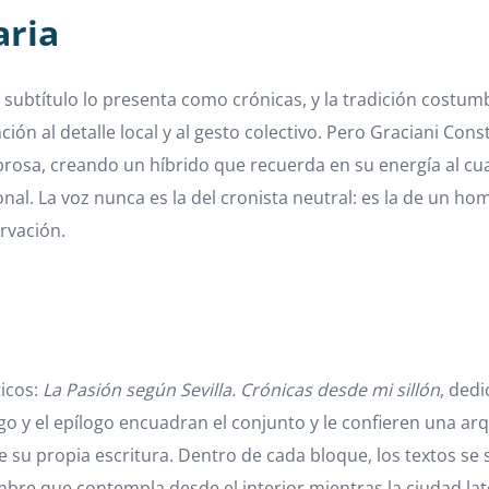
aria
El subtítulo lo presenta como crónicas, y la tradición costum
n al detalle local y al gesto colectivo. Pero Graciani Consta
n prosa, creando un híbrido que recuerda en su energía al
. La voz nunca es la del cronista neutral: es la de un hom
rvación.
icos:
La Pasión según Sevilla. Crónicas desde mi sillón
, ded
ólogo y el epílogo encuadran el conjunto y le confieren una ar
re su propia escritura. Dentro de cada bloque, los textos s
e que contempla desde el interior mientras la ciudad late 