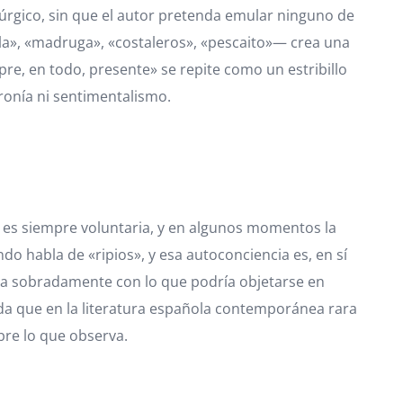
túrgico, sin que el autor pretenda emular ninguno de
lla», «madruga», «costaleros», «pescaito»— crea una
pre, en todo, presente» se repite como un estribillo
ronía ni sentimentalismo.
o es siempre voluntaria, y en algunos momentos la
o habla de «ripios», y esa autoconciencia es, en sí
nsa sobradamente con lo que podría objetarse en
 que en la literatura española contemporánea rara
obre lo que observa.