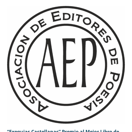
“Exequias Castellanas” Premio al Mejor Libro de