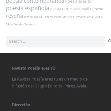
poesía contemporánea
Poesía eres tú
poesía española
poesía testimonial
Raúl Gimeno
reseña
reseña poesía
Roberto Pepió Martínez
Semana Santa
Sevilla
Silvia Cubeles Vaquero
Search
for:
Revista Poesía eres tú
La Revista Poesía eres tú es un medio de
difusión del Grupo Editorial Pérez-Ayala.
Dirección