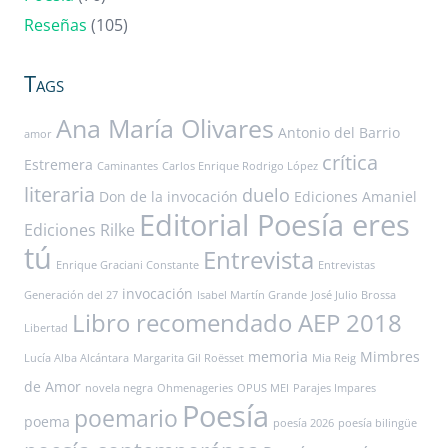
Reseñas
(105)
Tags
Ana María Olivares
Antonio del Barrio
amor
crítica
Estremera
Caminantes
Carlos Enrique Rodrigo López
literaria
duelo
Don de la invocación
Ediciones Amaniel
Editorial Poesía eres
Ediciones Rilke
tú
Entrevista
Enrique Graciani Constante
Entrevistas
invocación
Generación del 27
Isabel Martín Grande
José Julio Brossa
Libro recomendado AEP 2018
Libertad
memoria
Mimbres
Lucía Alba Alcántara
Margarita Gil Roësset
Mia Reig
de Amor
novela negra
Ohmenageries
OPUS MEI
Parajes Impares
Poesía
poemario
poema
poesía 2026
poesía bilingüe