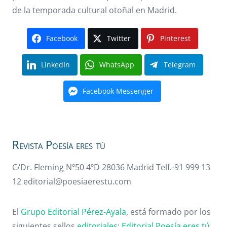
de la temporada cultural otoñal en Madrid.
Facebook
Twitter
Pinterest
LinkedIn
WhatsApp
Telegram
Facebook Messenger
Revista Poesía eres tú
C/Dr. Fleming Nº50 4ºD 28036 Madrid Telf.-91 999 13
12 editorial@poesiaerestu.com
El
Grupo Editorial Pérez-Ayala
, está formado por los
siguientes sellos
editoriales
:
Editorial Poesía eres tú
,