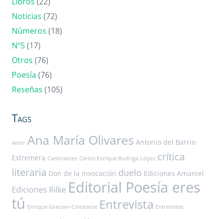
Libros
(22)
Noticias
(72)
Números
(18)
Nº5
(17)
Otros
(76)
Poesía
(76)
Reseñas
(105)
Tags
Ana María Olivares
Antonio del Barrio
amor
crítica
Estremera
Caminantes
Carlos Enrique Rodrigo López
literaria
duelo
Don de la invocación
Ediciones Amaniel
Editorial Poesía eres
Ediciones Rilke
tú
Entrevista
Enrique Graciani Constante
Entrevistas