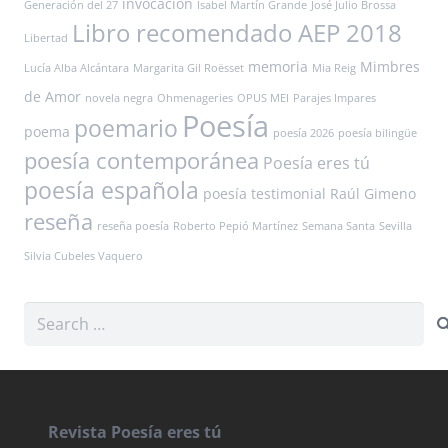
invocación
Generación del 27
Isabel Martín Grande
José Julio Brossa
Libro recomendado AEP 2018
Libertad
memoria
Mimbres
Lucía Alba Alcántara
Margarita Gil Roësset
Mia Reig
de Amor
novela negra
Ohmenageries
OPUS MEI
Parajes Impares
Poesía
poemario
poema
poesía 2026
poesía bilingüe
poesía contemporánea
Poesía eres tú
poesía española
poesía testimonial
Raúl Gimeno
reseña
reseña poesía
Roberto Pepió Martínez
Semana Santa
Sevilla
Silvia Cubeles Vaquero
Search
for:
Revista Poesía eres tú