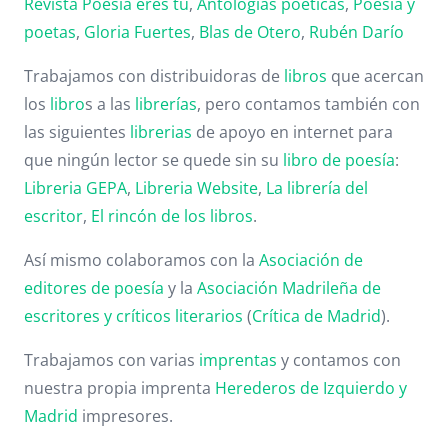
Revista Poesía eres tú
,
Antologías poéticas
,
Poesía y
poetas
,
Gloria Fuertes
,
Blas de Otero
,
Rubén Darío
Trabajamos con distribuidoras de
libros
que acercan
los
libro
s a las
librerías
, pero contamos también con
las siguientes
librerias
de apoyo en internet para
que ningún lector se quede sin su
libro de poesía
:
Libreria GEPA
,
Libreria Website
,
La librería del
escritor
,
El rincón de los libros
.
Así mismo colaboramos con la
Asociación de
editores de poesía
y la
Asociación Madrileña de
escritores y críticos literarios
(
Crítica de Madrid
).
Trabajamos con varias
imprentas
y contamos con
nuestra propia imprenta
Herederos de Izquierdo y
Madrid
impresores.