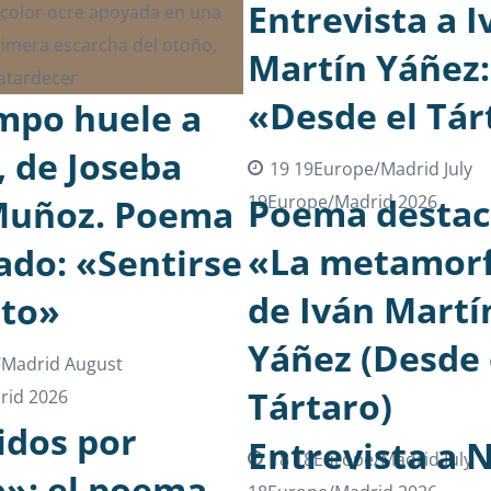
Entrevista a I
Martín Yáñez:
«Desde el Tár
empo huele a
, de Joseba
19 19Europe/Madrid July
19Europe/Madrid 2026
Poema destac
Muñoz. Poema
«La metamorf
ado: «Sentirse
de Iván Martí
to»
Yáñez (Desde 
/Madrid August
Tártaro)
rid 2026
idos por
Entrevista a 
18 18Europe/Madrid July
»: el poema