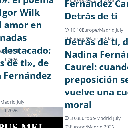
18Europe/Madrid 2026
Fernández Cau
Igor Wilk
Detrás de ti
l amor en
10 10Europe/Madrid July
enadas
10Europe/Madrid 2026
Detrás de ti, 
destacado:
Nadina Ferná
/Madrid July
rid 2026
 de ti», de
Caurel: cuand
 Fernández
preposición s
vuelve una cu
moral
Madrid July
rid 2026
3 03Europe/Madrid July
03Europe/Madrid 2026