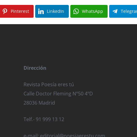
Pinterest
LinkedIn
WhatsApp
Telegr
Dirección
Revista Poesía eres tú
Calle Doctor Fleming Nº50 4ºD
28036 Madrid
Telf.- 91 999 13 12
e-mail: editorial@poesiaerestu.com