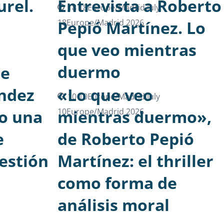
rel.
Entrevista a Roberto
18 18Europe/Madrid July
18Europe/Madrid 2026
Pepió Martínez. Lo
que veo mientras
duermo
de
ndez
«Lo que veo
10 10Europe/Madrid July
o una
10Europe/Madrid 2026
mientras duermo»,
e
de Roberto Pepió
estión
Martínez: el thriller
como forma de
análisis moral