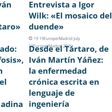
ván
Entrevista a Igor
Wilk: «El mosaico del
taro»
duende»
19 19Europe/Madrid July
ado:
19Europe/Madrid 2026
Desde el Tártaro, de
osis»,
Iván Martín Yáñez:
n
la enfermedad
el
crónica escrita en
lenguaje de
ingeniería
Nadina