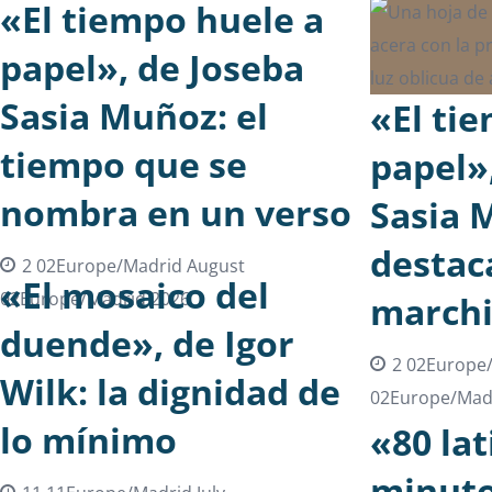
«El tiempo huele a
papel», de Joseba
Sasia Muñoz: el
«El ti
tiempo que se
papel»
nombra en un verso
Sasia 
destac
2 02Europe/Madrid August
«El mosaico del
02Europe/Madrid 2026
marchi
duende», de Igor
2 02Europe
Wilk: la dignidad de
02Europe/Mad
lo mínimo
«80 lat
minuto