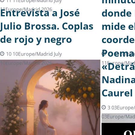
11 11Europe/Madrid July
11Europe/Madrid 2026
Entrevista a José
donde 
Julio Brossa. Coplas
mide e
de rojo y negro
coord
Poema 
10 10Europe/Madrid July
11 11Europe
10Europe/Madrid 2026
11Europe/Mad
«Detrás
Nadina
Caurel
3 03Europe/
03Europe/Mad