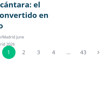
cántara: el
convertido en
o
e/Madrid June
rid 2026
1
2
3
4
…
43