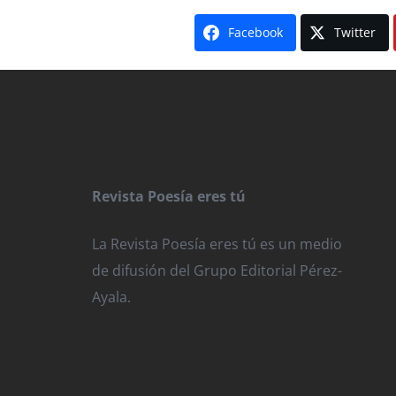
Facebook
Twitter
Revista Poesía eres tú
La Revista Poesía eres tú es un medio
de difusión del Grupo Editorial Pérez-
Ayala.