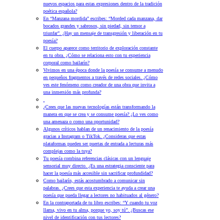
nuevos espacios para estas expresiones dentro de la tradición
poética española?
En “Manzana mordida” escribes: “Morded cada manzana, dar
bocados grandes y sabrosos, sin piedad, sin temor a
triunfar”. ¿Hay un mensaje de transgresión y liberación en tu
poesía?
El cuerpo aparece como territorio de exploración constante
en tu obra. ¿Cómo se relaciona esto con tu experiencia
corporal como bailarín?
Vivimos en una época donde la poesía se consume a menudo
en pequeños fragmentos a través de redes sociales. ¿Cómo
ves este fenómeno como creador de una obra que invita a
una inmersión más profunda?
¿Crees que las nuevas tecnologías están transformando la
manera en que se crea y se consume poesía? ¿Lo ves como
una amenaza o como una oportunidad?
Algunos críticos hablan de un renacimiento de la poesía
gracias a Instagram o TikTok. ¿Consideras que estas
plataformas pueden ser puertas de entrada a lecturas más
complejas como la tuya?
Tu poesía combina referencias clásicas con un lenguaje
sensorial muy directo. ¿Es una estrategia consciente para
hacer la poesía más accesible sin sacrificar profundidad?
Como bailarín, estás acostumbrado a comunicar sin
palabras. ¿Crees que esta experiencia te ayuda a crear una
poesía que pueda llegar a lectores no habituados al género?
En la contraportada de tu libro escribes: “Y cuando tu voz
llama, vivo en tu alma, porque yo, soy tú”. ¿Buscas ese
nivel de identificación con tus lectores?