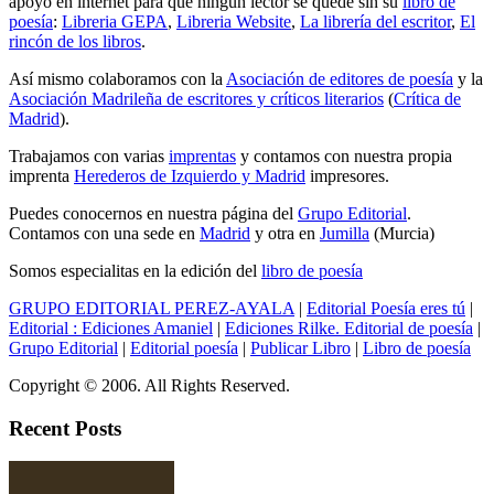
apoyo en internet para que ningún lector se quede sin su
libro de
poesía
:
Libreria GEPA
,
Libreria Website
,
La librería del escritor
,
El
rincón de los libros
.
Así mismo colaboramos con la
Asociación de editores de poesía
y la
Asociación Madrileña de escritores y críticos literarios
(
Crítica de
Madrid
).
Trabajamos con varias
imprentas
y contamos con nuestra propia
imprenta
Herederos de Izquierdo y Madrid
impresores.
Puedes conocernos en nuestra página del
Grupo Editorial
.
Contamos con una sede en
Madrid
y otra en
Jumilla
(Murcia)
Somos especialitas en la edición del
libro de poesía
GRUPO EDITORIAL PEREZ-AYALA
|
Editorial Poesía eres tú
|
Editorial :
Ediciones Amaniel
|
Ediciones Rilke. Editorial de poesía
|
Grupo Editorial
|
Editorial poesía
|
Publicar Libro
|
Libro de poesía
Copyright © 2006. All Rights Reserved.
Recent Posts