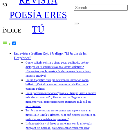
REVISTA
POESÍA ERES
TÚ
ÍNDICE
Entrevista a Guillem Rojo i Gallego: “El Jardín de las
Hespérides”
Como bailarín solista y ahora poeta publicado, ¿cómo
dialogan en tu interior estas dos formas artísticas?
¿Encuentras que la poesía y la danza nacen de un mismo
impulso creativo?
En tus biografías siempre destacan tu formación como
bailarín. ¿Cuándo y cómo comenzó tu relación con la
escritura poética?
En tu poemario mencionas “porque el tiempo, revela nuestro
más sincero camino”. ¿Sientes que has llegado a un
momento vital donde necesitabas expresarte más allá del
movimiento?
Tu libro se estructura en tres partes que representan a las
ninfas Egle, Eritía y Héspere. ¿Por qué elegiste este mito en
particular para vertebrar tu poemario?
La homoerótica y el deseo se entrelazan con la mitología
griega en tus poemas. ¿Buscabas conscientemente crear