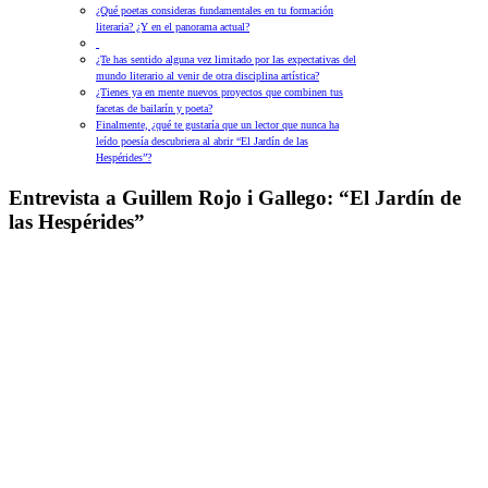
¿Qué poetas consideras fundamentales en tu formación
literaria? ¿Y en el panorama actual?
¿Te has sentido alguna vez limitado por las expectativas del
mundo literario al venir de otra disciplina artística?
¿Tienes ya en mente nuevos proyectos que combinen tus
facetas de bailarín y poeta?
Finalmente, ¿qué te gustaría que un lector que nunca ha
leído poesía descubriera al abrir “El Jardín de las
Hespérides”?
Entrevista a Guillem Rojo i Gallego: “El Jardín de
las Hespérides”