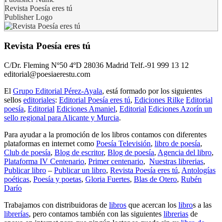
Revista Poesía eres tú
Publisher Logo
Revista Poesía eres tú
C/Dr. Fleming Nº50 4ºD 28036 Madrid Telf.-91 999 13 12
editorial@poesiaerestu.com
El
Grupo Editorial Pérez-Ayala
, está formado por los siguientes
sellos
editoriales
:
Editorial Poesía eres tú
,
Ediciones Rilke
Editorial
poesía
,
Editorial
Ediciones Amaniel
,
Editorial
Ediciones Azorín un
sello regional para Alicante y Murcia
.
Para ayudar a la promoción de los libros contamos con diferentes
plataformas en internet como
Poesía Televisión
,
libro de poesía
,
Club de poesía
,
Blog de escritor
,
Blog de poesía
,
Agencia del libro
,
Plataforma IV Centenario
,
Primer centenario
,
Nuestras librerias
,
Publicar libro
–
Publicar un libro
,
Revista Poesía eres tú
,
Antologías
poéticas
,
Poesía y poetas
,
Gloria Fuertes
,
Blas de Otero
,
Rubén
Darío
Trabajamos con distribuidoras de
libros
que acercan los
libro
s a las
librerías
, pero contamos también con las siguientes
librerias
de