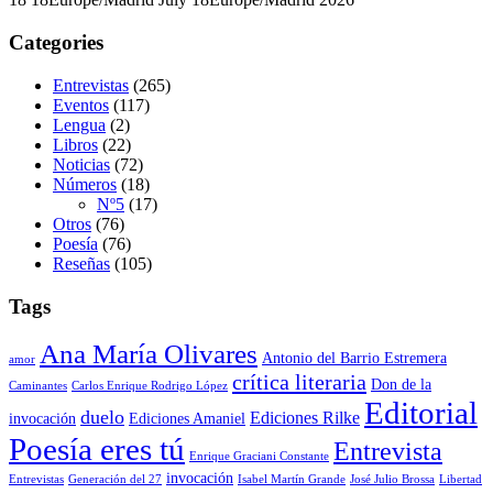
Categories
Entrevistas
(265)
Eventos
(117)
Lengua
(2)
Libros
(22)
Noticias
(72)
Números
(18)
Nº5
(17)
Otros
(76)
Poesía
(76)
Reseñas
(105)
Tags
Ana María Olivares
Antonio del Barrio Estremera
amor
crítica literaria
Don de la
Caminantes
Carlos Enrique Rodrigo López
Editorial
duelo
Ediciones Rilke
invocación
Ediciones Amaniel
Poesía eres tú
Entrevista
Enrique Graciani Constante
invocación
Entrevistas
Generación del 27
Isabel Martín Grande
José Julio Brossa
Libertad