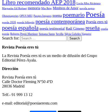
Libro recomendado AEP 2018
Lucía Alba Alcántara
memoria
Mimbres de Amor
Margarita Gil Roësset
Mia Reig
novela negra
Poesía
poemario
poema
Ohmenageries
OPUS MEI
Parajes Impares
poesía contemporánea
Poesía eres tú
poesía 2026
poesía bilingüe
poesía española
reseña
poesía testimonial
Raúl Gimeno
reseña
poesía
Roberto Pepió Martínez
Semana Santa
Sevilla
Silvia Cubeles Vaquero
Search for:
Revista Poesía eres tú
La Revista Poesía eres tú es un medio de difusión del Grupo
Editorial Pérez-Ayala.
Dirección
Revista Poesía eres tú
Calle Doctor Fleming Nº50 4ºD
28036 Madrid
Telf.- 91 999 13 12
e-mail: editorial@poesiaerestu.com