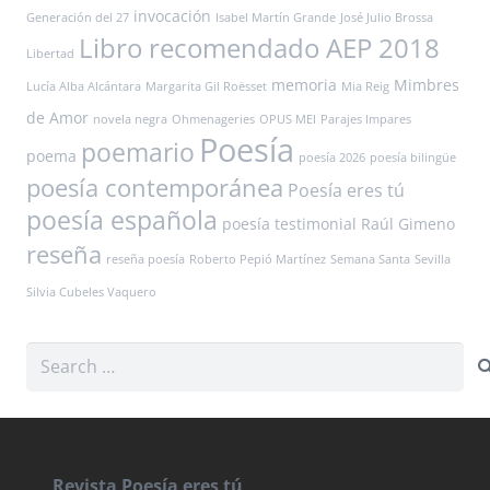
invocación
Generación del 27
Isabel Martín Grande
José Julio Brossa
Libro recomendado AEP 2018
Libertad
memoria
Mimbres
Lucía Alba Alcántara
Margarita Gil Roësset
Mia Reig
de Amor
novela negra
Ohmenageries
OPUS MEI
Parajes Impares
Poesía
poemario
poema
poesía 2026
poesía bilingüe
poesía contemporánea
Poesía eres tú
poesía española
poesía testimonial
Raúl Gimeno
reseña
reseña poesía
Roberto Pepió Martínez
Semana Santa
Sevilla
Silvia Cubeles Vaquero
Search
for:
Revista Poesía eres tú