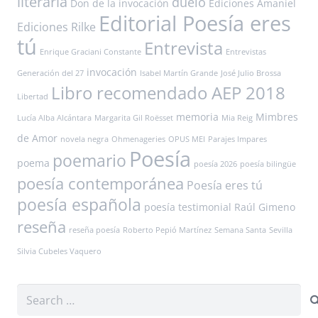
literaria
duelo
Don de la invocación
Ediciones Amaniel
Editorial Poesía eres
Ediciones Rilke
tú
Entrevista
Enrique Graciani Constante
Entrevistas
invocación
Generación del 27
Isabel Martín Grande
José Julio Brossa
Libro recomendado AEP 2018
Libertad
memoria
Mimbres
Lucía Alba Alcántara
Margarita Gil Roësset
Mia Reig
de Amor
novela negra
Ohmenageries
OPUS MEI
Parajes Impares
Poesía
poemario
poema
poesía 2026
poesía bilingüe
poesía contemporánea
Poesía eres tú
poesía española
poesía testimonial
Raúl Gimeno
reseña
reseña poesía
Roberto Pepió Martínez
Semana Santa
Sevilla
Silvia Cubeles Vaquero
Search
for: