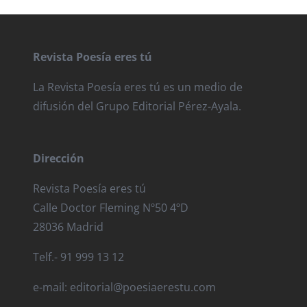
Revista Poesía eres tú
La Revista Poesía eres tú es un medio de
difusión del Grupo Editorial Pérez-Ayala.
Dirección
Revista Poesía eres tú
Calle Doctor Fleming Nº50 4ºD
28036 Madrid
Telf.- 91 999 13 12
e-mail: editorial@poesiaerestu.com