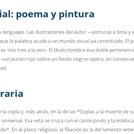
ial: poema y pintura
 lenguajes. Las ilustraciones del autor —pinturas a tinta 
 que la palabra acude a un mundo visual ya constituido. El 
o es «los tres a la vez». El título nombra esa doble pertenen
como «un punto rojo sobre un fondo negro» opera, en consecu
dad.
eraria
ón de la copla y, más atrás, en la de las *Coplas a la muerte 
niversal. Esa veta se cruza con el cante jondo y la estética 
o*. En el plano religioso, la filiación es la del lamento ve