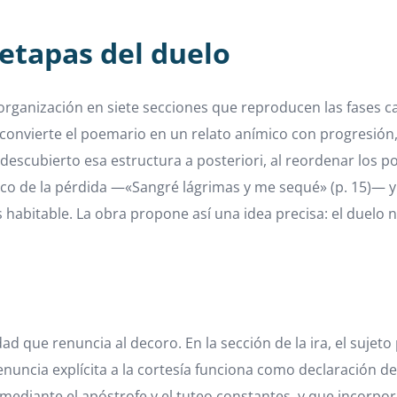
e etapas del duelo
organización en siete secciones que reproducen las fases ca
a convierte el poemario en un relato anímico con progresió
 descubierto esa estructura a posteriori, al reordenar los 
sico de la pérdida —«Sangré lágrimas y me sequé» (p. 15)— y 
 habitable. La obra propone así una idea precisa: el duelo n
dad que renuncia al decoro. En la sección de la ira, el suj
enuncia explícita a la cortesía funciona como declaración d
ediante el apóstrofe y el tuteo constantes, y que incorpora 