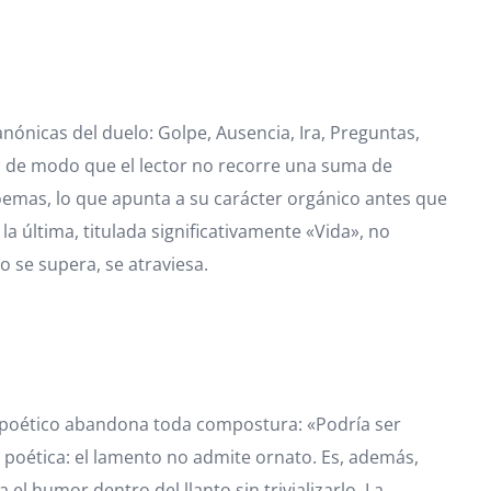
nónicas del duelo: Golpe, Ausencia, Ira, Preguntas,
n, de modo que el lector no recorre una suma de
poemas, lo que apunta a su carácter orgánico antes que
la última, titulada significativamente «Vida», no
o se supera, se atraviesa.
eto poético abandona toda compostura: «Podría ser
e poética: el lamento no admite ornato. Es, además,
el humor dentro del llanto sin trivializarlo. La