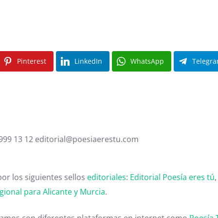
Pinterest
LinkedIn
WhatsApp
Telegr
 999 13 12 editorial@poesiaerestu.com
or los siguientes sellos
editoriales
:
Editorial Poesía eres tú
gional para Alicante y Murcia
.