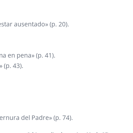
estar ausentado» (p. 20).
a en pena» (p. 41).
 (p. 43).
rnura del Padre» (p. 74).