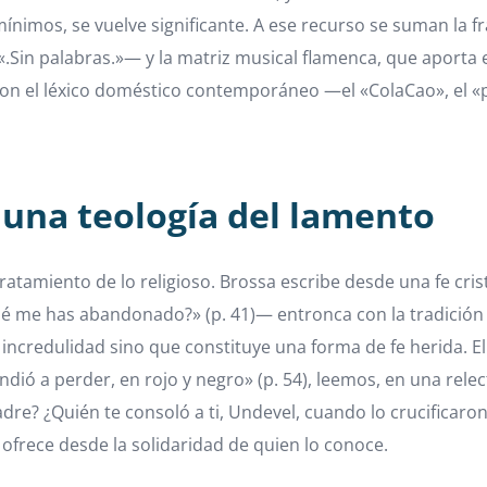
mínimos, se vuelve significante. A ese recurso se suman la fr
Sin palabras.»— y la matriz musical flamenca, que aporta el
do con el léxico doméstico contemporáneo —el «ColaCao», el 
: una teología del lamento
ratamiento de lo religioso. Brossa escribe desde una fe crist
é me has abandonado?» (p. 41)— entronca con la tradición de
 incredulidad sino que constituye una forma de fe herida. El
dió a perder, en rojo y negro» (p. 54), leemos, en una rel
e? ¿Quién te consoló a ti, Undevel, cuando lo crucificaron?
 ofrece desde la solidaridad de quien lo conoce.