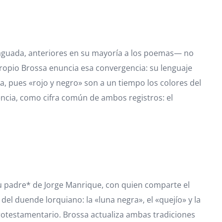
y aguada, anteriores en su mayoría a los poemas— no
propio Brossa enuncia esa convergencia: su lenguaje
cia, pues «rojo y negro» son a un tiempo los colores del
encia, como cifra común de ambos registros: el
de su padre* de Jorge Manrique, con quien comparte el
del duende lorquiano: la «luna negra», el «quejío» y la
terotestamentario. Brossa actualiza ambas tradiciones