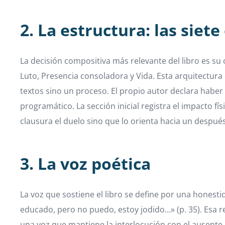
2. La estructura: las siet
La decisión compositiva más relevante del libro es su 
Luto, Presencia consoladora y Vida. Esta arquitectur
textos sino un proceso. El propio autor declara haber
programático. La sección inicial registra el impacto fí
clausura el duelo sino que lo orienta hacia un después
3. La voz poética
La voz que sostiene el libro se define por una honesti
educado, pero no puedo, estoy jodido…» (p. 35). Esa r
una voz que mantiene la interlocución con el ausente m