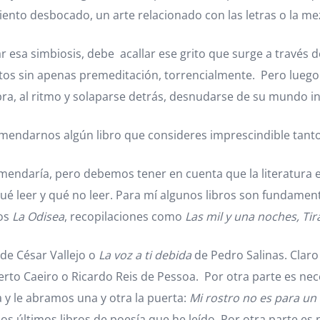
iento desbocado, un arte relacionado con las letras o la me
esa simbiosis, debe acallar ese grito que surge a través del
os sin apenas premeditación, torrencialmente. Pero luego
abra, al ritmo y solaparse detrás, desnudarse de su mundo in
ecomendarnos algún libro que consideres imprescindible tant
mendaría, pero debemos tener en cuenta que la literatura e
qué leer y qué no leer. Para mí algunos libros son fundamen
cos
La Odisea
, recopilaciones como
Las mil y una noches, Tira
de César Vallejo o
La voz a ti debida
de Pedro Salinas. Clar
rto Caeiro o Ricardo Reis de Pessoa. Por otra parte es nec
 y le abramos una y otra la puerta:
Mi rostro no es para u
os últimos libros de poesía que he leído. Por otra parte es