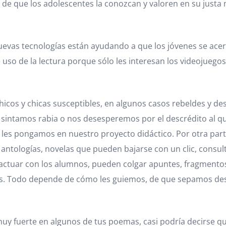
ad de que los adolescentes la conozcan y valoren en su justa
nuevas tecnologías están ayudando a que los jóvenes se acerq
o de la lectura porque sólo les interesan los videojuegos 
chicos y chicas susceptibles, en algunos casos rebeldes y 
ntamos rabia o nos desesperemos por el descrédito al que as
e les pongamos en nuestro proyecto didáctico. Por otra par
antologías, novelas que pueden bajarse con un clic, consulta
actuar con los alumnos, pueden colgar apuntes, fragmentos
as. Todo depende de cómo les guiemos, de que sepamos des
uy fuerte en algunos de tus poemas, casi podría decirse q