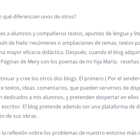
en qué diferencian unos de otros?
rles a alumnos y compañeros textos, apuntes de lengua y lite
equín de hielo: resúmenes o ampliaciones de temas, textos par
a mayor eficacia didáctica. Después, cuando el blog adquir
áginas de Mery con los poemas de mi hija María, reseñas d
tinuar y cree los otros dos blogs. El primero ( Por el sender
rece textos, ideas, comentarios, que pueden servirnos de di
dedicados a mis alumnos, y pretenden despertar en ellos el 
el escritor. El blog pretende además ser una plataforma de 
ón de sus obras.
 a la reflexión sobre los problemas de nuestro entorno más