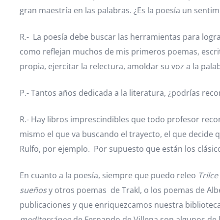
gran maestría en las palabras. ¿Es la poesía un sentim
R.- La poesía debe buscar las herramientas para lograr 
como reflejan muchos de mis primeros poemas, escrit
propia, ejercitar la relectura, amoldar su voz a la pal
P.- Tantos años dedicada a la literatura, ¿podrías r
R.- Hay libros imprescindibles que todo profesor reco
mismo el que va buscando el trayecto, el que decide 
Rulfo, por ejemplo. Por supuesto que están los clási
En cuanto a la poesía, siempre que puedo releo
Trilce
sueños
y otros poemas de Trakl, o los poemas de Albe
publicaciones y que enriquezcamos nuestra biblioteca
mediterráneo
de Fernando de Villena son algunos de l