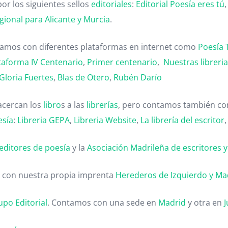
or los siguientes sellos
editoriales
:
Editorial Poesía eres tú
gional para Alicante y Murcia
.
ntamos con diferentes plataformas en internet como
Poesía 
taforma IV Centenario
,
Primer centenario
,
Nuestras libreri
Gloria Fuertes
,
Blas de Otero
,
Rubén Darío
acercan los
libro
s a las
librerías
, pero contamos también con
esía
:
Libreria GEPA
,
Libreria Website
,
La librería del escritor
editores de poesía
y la
Asociación Madrileña de escritores y c
 con nuestra propia imprenta
Herederos de Izquierdo y Ma
upo Editorial
. Contamos con una sede en
Madrid
y otra en
J