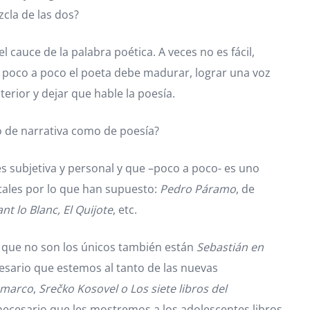
zcla de las dos?
 cauce de la palabra poética. A veces no es fácil,
 poco a poco el poeta debe madurar, lograr una voz
terior y dejar que hable la poesía.
o de narrativa como de poesía?
s subjetiva y personal y que –poco a poco- es uno
tales por lo que han supuesto:
Pedro Páramo
, de
nt lo Blanc,
El Quijote
,
etc.
o que no son los únicos también están
Sebastián en
esario que estemos al tanto de las nuevas
n marco
,
Srečko Kosovel o Los siete libros del
 necesario que les mostremos a los adolescentes libros