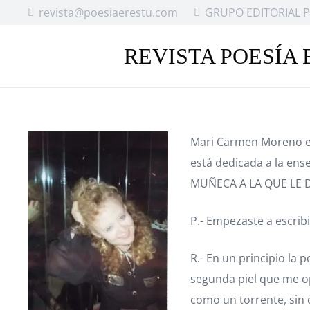
revista@poesiaerestu.com
GRUPO EDITORIAL P
REVISTA POESÍA 
Mari Carmen Moreno es
está dedicada a la ens
MUÑECA A LA QUE LE D
P.- Empezaste a escri
R.- En un principio la
segunda piel que me op
como un torrente, sin 