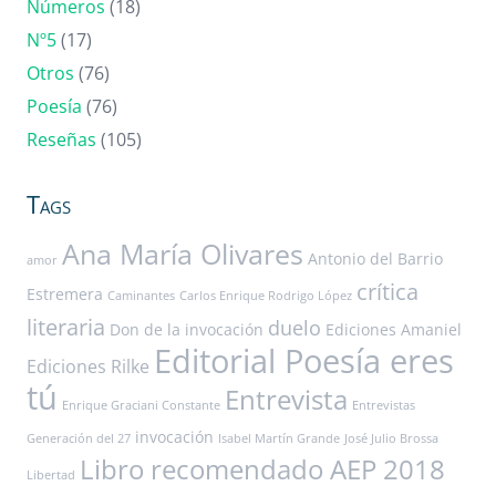
Números
(18)
Nº5
(17)
Otros
(76)
Poesía
(76)
Reseñas
(105)
Tags
Ana María Olivares
Antonio del Barrio
amor
crítica
Estremera
Caminantes
Carlos Enrique Rodrigo López
literaria
duelo
Don de la invocación
Ediciones Amaniel
Editorial Poesía eres
Ediciones Rilke
tú
Entrevista
Enrique Graciani Constante
Entrevistas
invocación
Generación del 27
Isabel Martín Grande
José Julio Brossa
Libro recomendado AEP 2018
Libertad