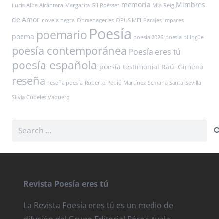
memoria
Mimbres
Lucía Alba Alcántara
Margarita Gil Roësset
Mia Reig
de Amor
novela negra
Ohmenageries
OPUS MEI
Parajes Impares
Poesía
poemario
poema
poesía 2026
poesía bilingüe
poesía contemporánea
Poesía eres tú
poesía española
poesía testimonial
Raúl Gimeno
reseña
reseña poesía
Roberto Pepió Martínez
Semana Santa
Sevilla
Silvia Cubeles Vaquero
Search
for:
Revista Poesía eres tú
La Revista Poesía eres tú es un medio de
difusión del Grupo Editorial Pérez-Ayala.