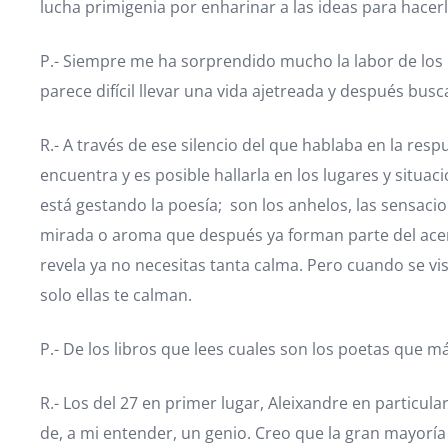
lucha primigenia por enharinar a las ideas para hacerl
P.- Siempre me ha sorprendido mucho la labor de los
parece difícil llevar una vida ajetreada y después b
R.- A través de ese silencio del que hablaba en la res
encuentra y es posible hallarla en los lugares y sit
está gestando la poesía; son los anhelos, las sensacio
mirada o aroma que después ya forman parte del acervo
revela ya no necesitas tanta calma. Pero cuando se v
solo ellas te calman.
P.- De los libros que lees cuales son los poetas que 
R.- Los del 27 en primer lugar, Aleixandre en particu
de, a mi entender, un genio. Creo que la gran mayorí