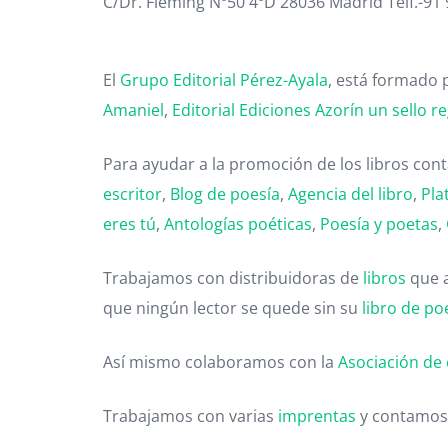
C/Dr. Fleming Nº50 4ºD 28036 Madrid Telf.-91
El
Grupo Editorial Pérez-Ayala
, está formado p
Amaniel
,
Editorial
Ediciones Azorín un sello re
Para ayudar a la promoción de los libros co
escritor
,
Blog de poesía
,
Agencia del libro
,
Pla
eres tú
,
Antologías poéticas
,
Poesía y poetas
,
Trabajamos con distribuidoras de
libros
que 
que ningún lector se quede sin su
libro de po
Así mismo colaboramos con la
Asociación de 
Trabajamos con varias
imprentas
y contamos