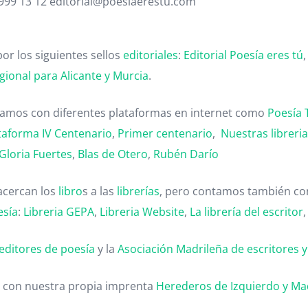
 999 13 12 editorial@poesiaerestu.com
or los siguientes sellos
editoriales
:
Editorial Poesía eres tú
gional para Alicante y Murcia
.
ntamos con diferentes plataformas en internet como
Poesía 
taforma IV Centenario
,
Primer centenario
,
Nuestras libreri
Gloria Fuertes
,
Blas de Otero
,
Rubén Darío
acercan los
libro
s a las
librerías
, pero contamos también con
esía
:
Libreria GEPA
,
Libreria Website
,
La librería del escritor
editores de poesía
y la
Asociación Madrileña de escritores y c
 con nuestra propia imprenta
Herederos de Izquierdo y Ma