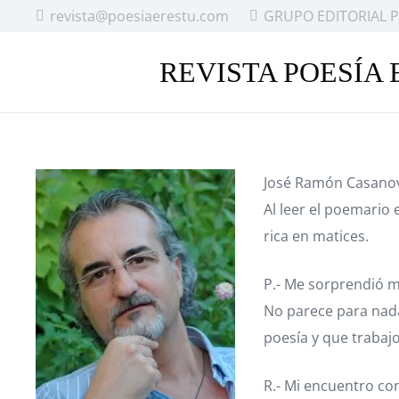
revista@poesiaerestu.com
GRUPO EDITORIAL P
REVISTA POESÍA 
José Ramón Casanov
Al leer el poemario 
rica en matices.
P.- Me sorprendió m
No parece para nada
poesía y que trabaj
R.- Mi encuentro co