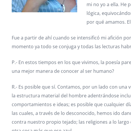
mi no yo a ella. He
lógica, equivocándo
por qué amamos. Ell
Fue a partir de ahí cuando se intensificó mi afición p
momento ya todo se conjuga y todas las lecturas habrán
P.- En estos tiempos en los que vivimos, la poesía pa
una mejor manera de conocer al ser humano?
R.- Es posible que sí. Contamos, por un lado con una
la estructura material del hombre adentrándose inclus
comportamientos e ideas; es posible que cualquier dí
las cuales, a través de lo desconocido, hemos ido dan
contra nuestro propio tejado; las religiones a lo larg
otra cosa más que ese azul.