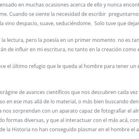
 pensado en muchas ocasiones acerca de ello y nunca enco
me. Cuando se siente la necesidad de escribir preguntarn
a vino despacio, suave, seduciéndome. Solo tuve que deja
or la lectura, pero la poesía en un primer momento no es tan
 de influir en mi escritura, no tanto en la creación como en
rece el último refugio que le queda al hombre para tener un 
 vorágine de avances científicos que nos descubren cada ve
o en ese mas allá de lo material, o más bien buscando dentro
a nos sorprendan con un aparato capaz de fotografiar el a
do formas diversas, y que al interactuar con el más acá, co
o de la Historia no han conseguido plasmar en el hombre el az