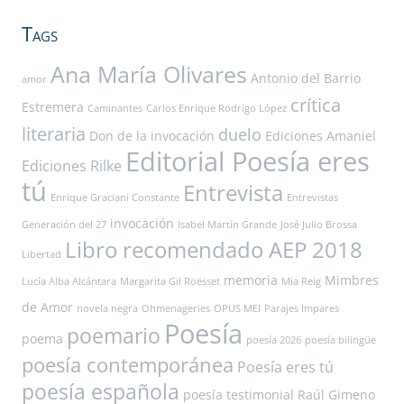
Tags
Ana María Olivares
Antonio del Barrio
amor
crítica
Estremera
Caminantes
Carlos Enrique Rodrigo López
literaria
duelo
Don de la invocación
Ediciones Amaniel
Editorial Poesía eres
Ediciones Rilke
tú
Entrevista
Enrique Graciani Constante
Entrevistas
invocación
Generación del 27
Isabel Martín Grande
José Julio Brossa
Libro recomendado AEP 2018
Libertad
memoria
Mimbres
Lucía Alba Alcántara
Margarita Gil Roësset
Mia Reig
de Amor
novela negra
Ohmenageries
OPUS MEI
Parajes Impares
Poesía
poemario
poema
poesía 2026
poesía bilingüe
poesía contemporánea
Poesía eres tú
poesía española
poesía testimonial
Raúl Gimeno