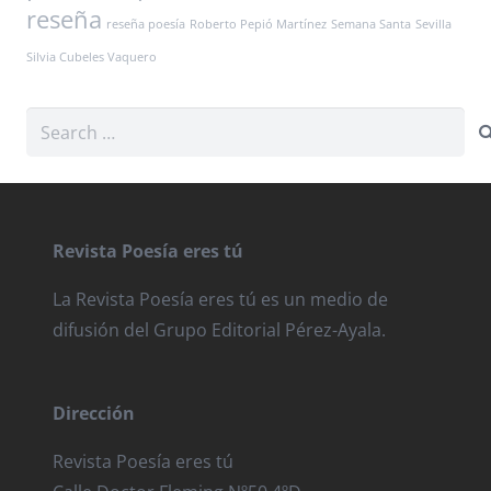
reseña
reseña poesía
Roberto Pepió Martínez
Semana Santa
Sevilla
Silvia Cubeles Vaquero
Search
for:
Revista Poesía eres tú
La Revista Poesía eres tú es un medio de
difusión del Grupo Editorial Pérez-Ayala.
Dirección
Revista Poesía eres tú