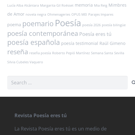
memoria
Mimbres
Lucía Alba Alcántara
Margarita Gil Roësset
Mia Reig
de Amor
novela negra
Ohmenageries
OPUS MEI
Parajes Impares
Poesía
poemario
poema
poesía 2026
poesía bilingüe
poesía contemporánea
Poesía eres tú
poesía española
poesía testimonial
Raúl Gimeno
reseña
reseña poesía
Roberto Pepió Martínez
Semana Santa
Sevilla
Silvia Cubeles Vaquero
Search
for:
Revista Poesía eres tú
La Revista Poesía eres tú es un medio de