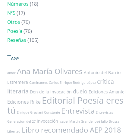
Números
(18)
Nº5
(17)
Otros
(76)
Poesía
(76)
Reseñas
(105)
Tags
Ana María Olivares
Antonio del Barrio
amor
crítica
Estremera
Caminantes
Carlos Enrique Rodrigo López
literaria
duelo
Don de la invocación
Ediciones Amaniel
Editorial Poesía eres
Ediciones Rilke
tú
Entrevista
Enrique Graciani Constante
Entrevistas
invocación
Generación del 27
Isabel Martín Grande
José Julio Brossa
Libro recomendado AEP 2018
Libertad