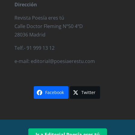
Dirección
Revista Poesía eres tú
Calle Doctor Fleming Nº50 4ºD
28036 Madrid
Telf.- 91 999 13 12
e-mail: editorial@poesiaerestu.com
Facebook
Twitter
Ir a Editorial Poesía eres tú