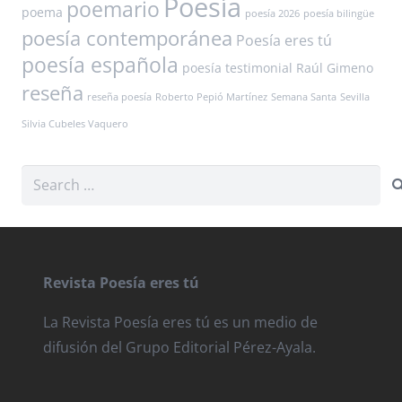
Poesía
poemario
poema
poesía 2026
poesía bilingüe
poesía contemporánea
Poesía eres tú
poesía española
poesía testimonial
Raúl Gimeno
reseña
reseña poesía
Roberto Pepió Martínez
Semana Santa
Sevilla
Silvia Cubeles Vaquero
Search
for:
Revista Poesía eres tú
La Revista Poesía eres tú es un medio de
difusión del Grupo Editorial Pérez-Ayala.