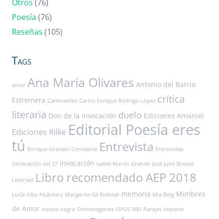
Otros
(76)
Poesía
(76)
Reseñas
(105)
Tags
Ana María Olivares
Antonio del Barrio
amor
crítica
Estremera
Caminantes
Carlos Enrique Rodrigo López
literaria
duelo
Don de la invocación
Ediciones Amaniel
Editorial Poesía eres
Ediciones Rilke
tú
Entrevista
Enrique Graciani Constante
Entrevistas
invocación
Generación del 27
Isabel Martín Grande
José Julio Brossa
Libro recomendado AEP 2018
Libertad
memoria
Mimbres
Lucía Alba Alcántara
Margarita Gil Roësset
Mia Reig
de Amor
novela negra
Ohmenageries
OPUS MEI
Parajes Impares