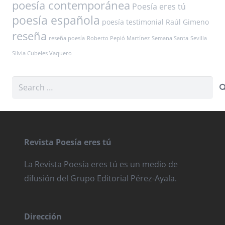
poesía contemporánea
Poesía eres tú
poesía española
poesía testimonial
Raúl Gimeno
reseña
reseña poesía
Roberto Pepió Martínez
Semana Santa
Sevilla
Silvia Cubeles Vaquero
Search
for:
Revista Poesía eres tú
La Revista Poesía eres tú es un medio de
difusión del Grupo Editorial Pérez-Ayala.
Dirección