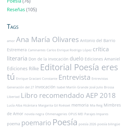
Poesía
(76)
Reseñas
(105)
Tags
Ana María Olivares
Antonio del Barrio
amor
crítica
Estremera
Caminantes
Carlos Enrique Rodrigo López
literaria
duelo
Don de la invocación
Ediciones Amaniel
Editorial Poesía eres
Ediciones Rilke
tú
Entrevista
Enrique Graciani Constante
Entrevistas
invocación
Generación del 27
Isabel Martín Grande
José Julio Brossa
Libro recomendado AEP 2018
Libertad
memoria
Mimbres
Lucía Alba Alcántara
Margarita Gil Roësset
Mia Reig
de Amor
novela negra
Ohmenageries
OPUS MEI
Parajes Impares
Poesía
poemario
poema
poesía 2026
poesía bilingüe