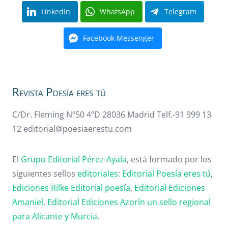
LinkedIn
WhatsApp
Telegram
Facebook Messenger
Revista Poesía eres tú
C/Dr. Fleming Nº50 4ºD 28036 Madrid Telf.-91 999 13
12 editorial@poesiaerestu.com
El
Grupo Editorial Pérez-Ayala
, está formado por los
siguientes sellos
editoriales
:
Editorial Poesía eres tú
,
Ediciones Rilke
Editorial poesía
,
Editorial
Ediciones
Amaniel
,
Editorial
Ediciones Azorín un sello regional
para Alicante y Murcia
.