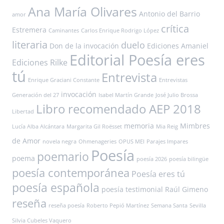
Ana María Olivares
Antonio del Barrio
amor
crítica
Estremera
Caminantes
Carlos Enrique Rodrigo López
literaria
duelo
Don de la invocación
Ediciones Amaniel
Editorial Poesía eres
Ediciones Rilke
tú
Entrevista
Enrique Graciani Constante
Entrevistas
invocación
Generación del 27
Isabel Martín Grande
José Julio Brossa
Libro recomendado AEP 2018
Libertad
memoria
Mimbres
Lucía Alba Alcántara
Margarita Gil Roësset
Mia Reig
de Amor
novela negra
Ohmenageries
OPUS MEI
Parajes Impares
Poesía
poemario
poema
poesía 2026
poesía bilingüe
poesía contemporánea
Poesía eres tú
poesía española
poesía testimonial
Raúl Gimeno
reseña
reseña poesía
Roberto Pepió Martínez
Semana Santa
Sevilla
Silvia Cubeles Vaquero