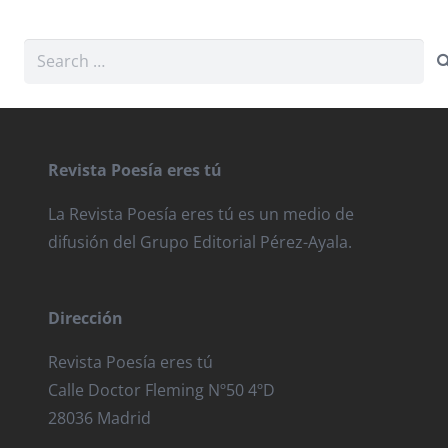
Search
for:
Revista Poesía eres tú
La Revista Poesía eres tú es un medio de
difusión del Grupo Editorial Pérez-Ayala.
Dirección
Revista Poesía eres tú
Calle Doctor Fleming Nº50 4ºD
28036 Madrid