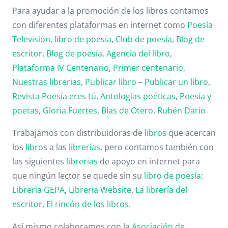
Para ayudar a la promoción de los libros contamos
con diferentes plataformas en internet como
Poesía
Televisión
,
libro de poesía
,
Club de poesía
,
Blog de
escritor
,
Blog de poesía
,
Agencia del libro
,
Plataforma IV Centenario
,
Primer centenario
,
Nuestras librerias
,
Publicar libro
–
Publicar un libro
,
Revista Poesía eres tú
,
Antologías poéticas
,
Poesía y
poetas
,
Gloria Fuertes
,
Blas de Otero
,
Rubén Darío
Trabajamos con distribuidoras de
libros
que acercan
los
libro
s a las
librerías
, pero contamos también con
las siguientes
librerias
de apoyo en internet para
que ningún lector se quede sin su
libro de poesía
:
Libreria GEPA
,
Libreria Website
,
La librería del
escritor
,
El rincón de los libros
.
Así mismo colaboramos con la
Asociación de