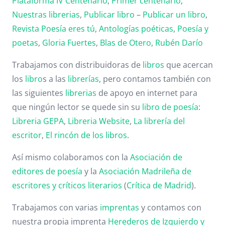
Plataforma IV Centenario
,
Primer centenario
,
Nuestras librerias
,
Publicar libro
–
Publicar un libro
,
Revista Poesía eres tú
,
Antologías poéticas
,
Poesía y
poetas
,
Gloria Fuertes
,
Blas de Otero
,
Rubén Darío
Trabajamos con distribuidoras de
libros
que acercan
los
libro
s a las
librerías
, pero contamos también con
las siguientes
librerias
de apoyo en internet para
que ningún lector se quede sin su
libro de poesía
:
Libreria GEPA
,
Libreria Website
,
La librería del
escritor
,
El rincón de los libros
.
Así mismo colaboramos con la
Asociación de
editores de poesía
y la
Asociación Madrileña de
escritores y críticos literarios
(
Crítica de Madrid
).
Trabajamos con varias
imprentas
y contamos con
nuestra propia imprenta
Herederos de Izquierdo y