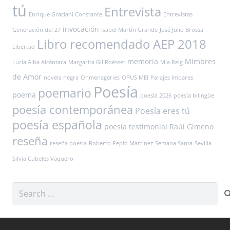
tú
Entrevista
Enrique Graciani Constante
Entrevistas
invocación
Generación del 27
Isabel Martín Grande
José Julio Brossa
Libro recomendado AEP 2018
Libertad
memoria
Mimbres
Lucía Alba Alcántara
Margarita Gil Roësset
Mia Reig
de Amor
novela negra
Ohmenageries
OPUS MEI
Parajes Impares
Poesía
poemario
poema
poesía 2026
poesía bilingüe
poesía contemporánea
Poesía eres tú
poesía española
poesía testimonial
Raúl Gimeno
reseña
reseña poesía
Roberto Pepió Martínez
Semana Santa
Sevilla
Silvia Cubeles Vaquero
Search
for: