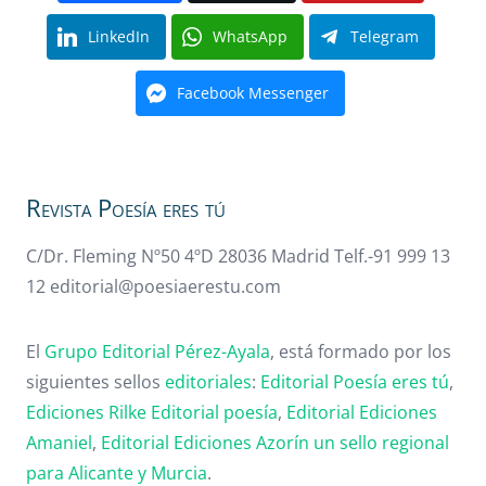
LinkedIn
WhatsApp
Telegram
Facebook Messenger
Revista Poesía eres tú
C/Dr. Fleming Nº50 4ºD 28036 Madrid Telf.-91 999 13
12 editorial@poesiaerestu.com
El
Grupo Editorial Pérez-Ayala
, está formado por los
siguientes sellos
editoriales
:
Editorial Poesía eres tú
,
Ediciones Rilke
Editorial poesía
,
Editorial
Ediciones
Amaniel
,
Editorial
Ediciones Azorín un sello regional
para Alicante y Murcia
.