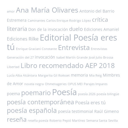
Ana María Olivares
Antonio del Barrio
amor
crítica
Estremera
Caminantes
Carlos Enrique Rodrigo López
literaria
duelo
Don de la invocación
Ediciones Amaniel
Editorial Poesía eres
Ediciones Rilke
tú
Entrevista
Enrique Graciani Constante
Entrevistas
invocación
Generación del 27
Isabel Martín Grande
José Julio Brossa
Libro recomendado AEP 2018
Libertad
memoria
Mimbres
Lucía Alba Alcántara
Margarita Gil Roësset
Mia Reig
de Amor
novela negra
Ohmenageries
OPUS MEI
Parajes Impares
Poesía
poemario
poema
poesía 2026
poesía bilingüe
poesía contemporánea
Poesía eres tú
poesía española
poesía testimonial
Raúl Gimeno
reseña
reseña poesía
Roberto Pepió Martínez
Semana Santa
Sevilla