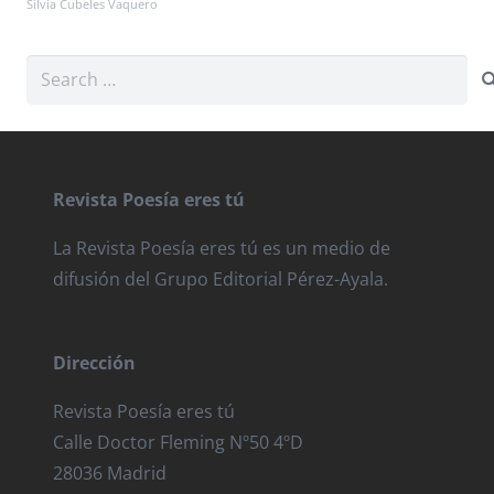
Silvia Cubeles Vaquero
Search
for:
Revista Poesía eres tú
La Revista Poesía eres tú es un medio de
difusión del Grupo Editorial Pérez-Ayala.
Dirección
Revista Poesía eres tú
Calle Doctor Fleming Nº50 4ºD
28036 Madrid