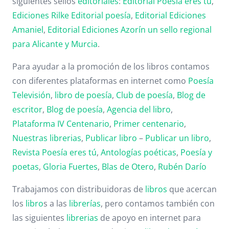
siguientes sellos
editoriales
:
Editorial Poesía eres tú
,
Ediciones Rilke
Editorial poesía
,
Editorial
Ediciones
Amaniel
,
Editorial
Ediciones Azorín un sello regional
para Alicante y Murcia
.
Para ayudar a la promoción de los libros contamos
con diferentes plataformas en internet como
Poesía
Televisión
,
libro de poesía
,
Club de poesía
,
Blog de
escritor
,
Blog de poesía
,
Agencia del libro
,
Plataforma IV Centenario
,
Primer centenario
,
Nuestras librerias
,
Publicar libro
–
Publicar un libro
,
Revista Poesía eres tú
,
Antologías poéticas
,
Poesía y
poetas
,
Gloria Fuertes
,
Blas de Otero
,
Rubén Darío
Trabajamos con distribuidoras de
libros
que acercan
los
libro
s a las
librerías
, pero contamos también con
las siguientes
librerias
de apoyo en internet para