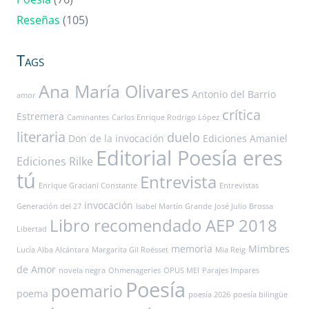
Reseñas
(105)
Tags
Ana María Olivares
Antonio del Barrio
amor
crítica
Estremera
Caminantes
Carlos Enrique Rodrigo López
literaria
duelo
Don de la invocación
Ediciones Amaniel
Editorial Poesía eres
Ediciones Rilke
tú
Entrevista
Enrique Graciani Constante
Entrevistas
invocación
Generación del 27
Isabel Martín Grande
José Julio Brossa
Libro recomendado AEP 2018
Libertad
memoria
Mimbres
Lucía Alba Alcántara
Margarita Gil Roësset
Mia Reig
de Amor
novela negra
Ohmenageries
OPUS MEI
Parajes Impares
Poesía
poemario
poema
poesía 2026
poesía bilingüe