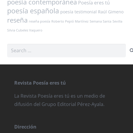
poesía contemporánea
Poesía eres tú
poesía española
poesía testimonial
Raúl Gimeno
reseña
reseña poesía
Roberto Pepió Martínez
Semana Santa
Sevilla
Silvia Cubeles Vaquero
Search
for:
Revista Poesía eres tú
La Revista Poesía eres tú es un medio de
difusión del Grupo Editorial Pérez-Ayala.
Dirección