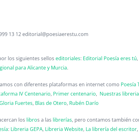
 999 13 12 editorial@poesiaerestu.com
or los siguientes sellos
editoriales
:
Editorial Poesía eres tú
gional para Alicante y Murcia
.
ntamos con diferentes plataformas en internet como
Poesía 
taforma IV Centenario
,
Primer centenario
,
Nuestras libreri
Gloria Fuertes
,
Blas de Otero
,
Rubén Darío
acercan los
libro
s a las
librerías
, pero contamos también con
esía
:
Libreria GEPA
,
Libreria Website
,
La librería del escritor