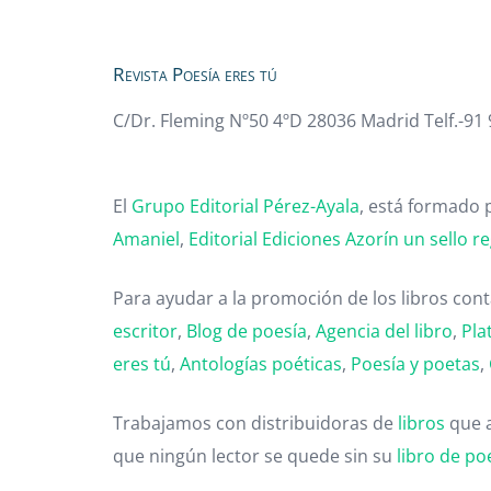
Revista Poesía eres tú
C/Dr. Fleming Nº50 4ºD 28036 Madrid Telf.-91
El
Grupo Editorial Pérez-Ayala
, está formado p
Amaniel
,
Editorial
Ediciones Azorín un sello re
Para ayudar a la promoción de los libros co
escritor
,
Blog de poesía
,
Agencia del libro
,
Pla
eres tú
,
Antologías poéticas
,
Poesía y poetas
,
Trabajamos con distribuidoras de
libros
que 
que ningún lector se quede sin su
libro de po