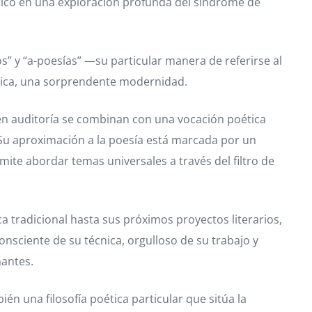
rico en una exploración profunda del síndrome de
os” y “a-poesías” —su particular manera de referirse al
tica, una sorprendente modernidad.
 en auditoría se combinan con una vocación poética
 Su aproximación a la poesía está marcada por un
mite abordar temas universales a través del filtro de
a tradicional hasta sus próximos proyectos literarios,
onsciente de su técnica, orgulloso de su trabajo y
nantes.
én una filosofía poética particular que sitúa la