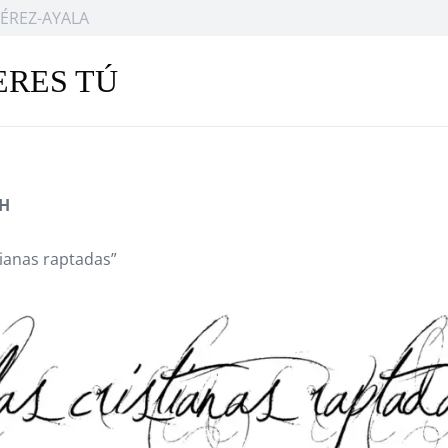
ÉREZ-AYALA
ERES TÚ
CH
tianas raptadas”