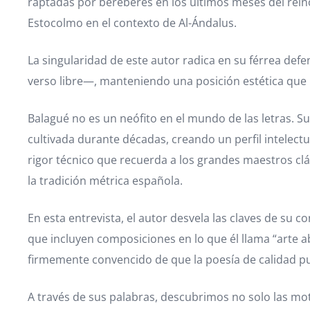
raptadas por bereberes en los últimos meses del rei
Estocolmo en el contexto de Al-Ándalus.
La singularidad de este autor radica en su férrea defe
verso libre—, manteniendo una posición estética que
Balagué no es un neófito en el mundo de las letras. 
cultivada durante décadas, creando un perfil intelec
rigor técnico que recuerda a los grandes maestros clá
la tradición métrica española.
En esta entrevista, el autor desvela las claves de su 
que incluyen composiciones en lo que él llama “arte ab
firmemente convencido de que la poesía de calidad p
A través de sus palabras, descubrimos no solo las moti