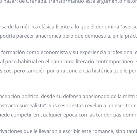
no nazarí de Granada, transformando este argumento histó
nsa de la métrica clásica frente a lo que él denomina “avers
 podría parecer anacrónica pero que demuestra, en la prác
Su formación como economista y su experiencia profesional
tual poco habitual en el panorama literario contemporáneo.
sicos, pero también por una conciencia histórica que le per
concepción poética, desde su defensa apasionada de la métric
stracto surrealista”. Sus respuestas revelan a un escritor c
uede competir en cualquier época con las tendencias domi
vaciones que le llevaron a escribir este romance, sino tambi