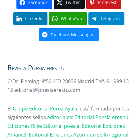
Facebook
Twitter
Pinterest
LinkedIn
WhatsApp
Telegram
Facebook Messenger
Revista Poesía eres tú
C/Dr. Fleming Nº50 4ºD 28036 Madrid Telf.-91 999 13
12 editorial@poesiaerestu.com
El
Grupo Editorial Pérez-Ayala
, está formado por los
siguientes sellos
editoriales
:
Editorial Poesía eres tú
,
Ediciones Rilke
Editorial poesía
,
Editorial
Ediciones
Amaniel
,
Editorial
Ediciones Azorín un sello regional