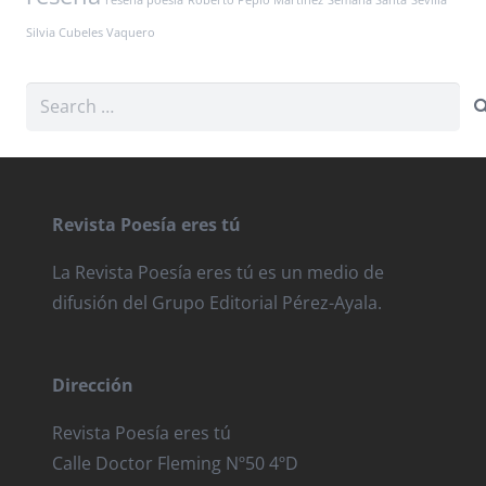
Silvia Cubeles Vaquero
Search
for:
Revista Poesía eres tú
La Revista Poesía eres tú es un medio de
difusión del Grupo Editorial Pérez-Ayala.
Dirección
Revista Poesía eres tú
Calle Doctor Fleming Nº50 4ºD