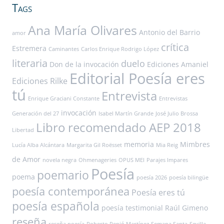
Tags
Ana María Olivares
Antonio del Barrio
amor
crítica
Estremera
Caminantes
Carlos Enrique Rodrigo López
literaria
duelo
Don de la invocación
Ediciones Amaniel
Editorial Poesía eres
Ediciones Rilke
tú
Entrevista
Enrique Graciani Constante
Entrevistas
invocación
Generación del 27
Isabel Martín Grande
José Julio Brossa
Libro recomendado AEP 2018
Libertad
memoria
Mimbres
Lucía Alba Alcántara
Margarita Gil Roësset
Mia Reig
de Amor
novela negra
Ohmenageries
OPUS MEI
Parajes Impares
Poesía
poemario
poema
poesía 2026
poesía bilingüe
poesía contemporánea
Poesía eres tú
poesía española
poesía testimonial
Raúl Gimeno
reseña
reseña poesía
Roberto Pepió Martínez
Semana Santa
Sevilla