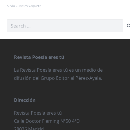
Silvia Cubeles Vaquero
Search
for:
Revista Poesía eres tú
La Revista Poesía eres tú es un medio de
difusión del Grupo Editorial Pérez-Ayala.
Dirección
Revista Poesía eres tú
Calle Doctor Fleming Nº50 4ºD
28036 Madrid