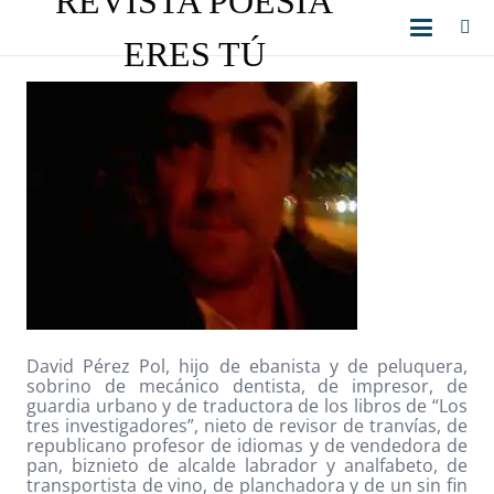
REVISTA POESÍA
ERES TÚ
David Pérez Pol, hijo de ebanista y de peluquera,
sobrino de mecánico dentista, de impresor, de
guardia urbano y de traductora de los libros de “Los
tres investigadores”, nieto de revisor de tranvías, de
republicano profesor de idiomas y de vendedora de
pan, biznieto de alcalde labrador y analfabeto, de
transportista de vino, de planchadora y de un sin fin