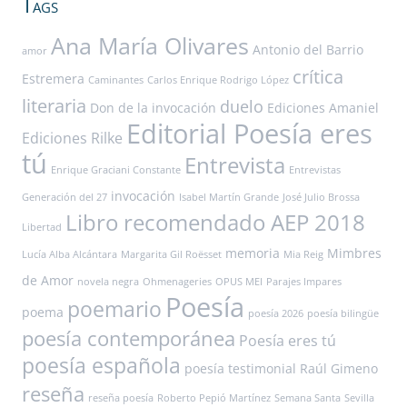
Tags
Ana María Olivares
Antonio del Barrio
amor
crítica
Estremera
Caminantes
Carlos Enrique Rodrigo López
literaria
duelo
Don de la invocación
Ediciones Amaniel
Editorial Poesía eres
Ediciones Rilke
tú
Entrevista
Enrique Graciani Constante
Entrevistas
invocación
Generación del 27
Isabel Martín Grande
José Julio Brossa
Libro recomendado AEP 2018
Libertad
memoria
Mimbres
Lucía Alba Alcántara
Margarita Gil Roësset
Mia Reig
de Amor
novela negra
Ohmenageries
OPUS MEI
Parajes Impares
Poesía
poemario
poema
poesía 2026
poesía bilingüe
poesía contemporánea
Poesía eres tú
poesía española
poesía testimonial
Raúl Gimeno
reseña
reseña poesía
Roberto Pepió Martínez
Semana Santa
Sevilla