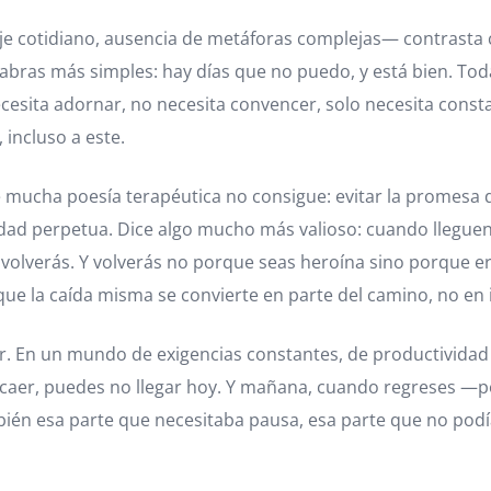
je cotidiano, ausencia de metáforas complejas— contrasta c
alabras más simples: hay días que no puedo, y está bien. Tod
cesita adornar, no necesita convencer, solo necesita consta
incluso a este.
mucha poesía terapéutica no consigue: evitar la promesa de
icidad perpetua. Dice algo mucho más valioso: cuando lleg
 volverás. Y volverás no porque seas heroína sino porque 
 que la caída misma se convierte en parte del camino, no en 
rar. En un mundo de exigencias constantes, de productivida
caer, puedes no llegar hoy. Y mañana, cuando regreses —p
mbién esa parte que necesitaba pausa, esa parte que no po