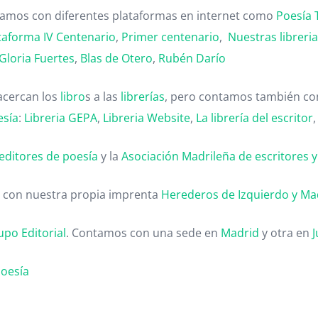
ntamos con diferentes plataformas en internet como
Poesía 
taforma IV Centenario
,
Primer centenario
,
Nuestras libreri
Gloria Fuertes
,
Blas de Otero
,
Rubén Darío
acercan los
libro
s a las
librerías
, pero contamos también con
esía
:
Libreria GEPA
,
Libreria Website
,
La librería del escritor
editores de poesía
y la
Asociación Madrileña de escritores y c
 con nuestra propia imprenta
Herederos de Izquierdo y Ma
upo Editorial
. Contamos con una sede en
Madrid
y otra en
J
poesía