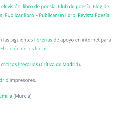
Televisión
,
libro de poesía
,
Club de poesía
,
Blog de
as
,
Publicar libro
–
Publicar un libro
,
Revista Poesía
 las siguientes
librerias
de apoyo en internet para
,
El rincón de los libros
.
ríticos literarios
(
Crítica de Madrid
).
drid
impresores.
umilla
(Murcia)