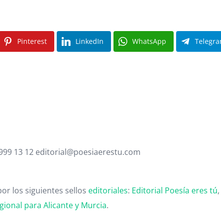
Pinterest
LinkedIn
WhatsApp
Telegr
 999 13 12 editorial@poesiaerestu.com
or los siguientes sellos
editoriales
:
Editorial Poesía eres tú
gional para Alicante y Murcia
.