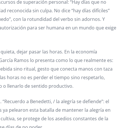
scursos de superación personal: “Hay días que no
d reconocida sin culpa. No dice “hay días difíciles”
do”, con la rotundidad del verbo sin adornos. Y
a, autorización para ser humana en un mundo que exige
uieta, dejar pasar las horas. En la economía
ro García Ramos lo presenta como lo que realmente es:
bebida sino ritual, gesto que conecta manos con taza
las horas no es perder el tiempo sino respetarlo,
 o llenarlo de sentido productivo.
Recuerdo a Benedetti, / la alegría se defiende”: el
ya pelearon esta batalla de mantener la alegría en
 cultiva, se protege de los asedios constantes de la
se días de no poder.