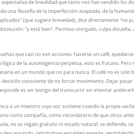
xpectativa de linealidad que tanto nos han vendido los di
oda una filosofía de la imperfección aceptada, de la humanida
icados” (que sugiere brevedad), dice directamente “no pue
bsolución: “y está bien”. Permiso otorgado, culpa disuelt
eñas que casi no son acciones: hacerse un café, quedarse q
 la lógica de la autoexigencia perpetua, esto es fracaso. Pe
cesaria en un mundo que no para nunca. El café no es solo 
o decisión consciente de no forzar movimiento. Dejar pasar 
nde es ser testigo del transcurrir sin intentar acelerarlo
a a un maestro cuya voz sostiene cuando la propia vacila. “
sino como compañía, como recordatorio de que otros antes 
la, no es regalo gratuito ni estado natural: se defiende, se
de descansando, retirándose estratégicamente, permitiéndo