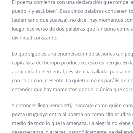
El poema comienza con una declaración que rompe la e
puedo, / y está bien”. Esas cinco palabras contienen t
(eufemismo que suaviza), no dice “hay momentos compl
luego, ese verso de dos palabras que funciona como a
divinidad constante.
Lo que sigue es una enumeración de acciones tan pequ
capitalista del tiempo productivo, esto es herejía. En
autocuidado elemental, resistencia callada, pausa ne
con calor con presente. La quietud no es parálisis sin
entender que hay momentos donde lo único que correspo
Y entonces llega Benedetti, invocado como quien convoc
poeta uruguayo entra al poema no como cita erudita 
medio de todo lo que la amenaza. La alegría no viene so
desesperanza. Y a veces, paradójicamente, se defien