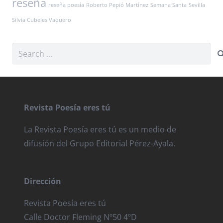
reseña
reseña poesía
Roberto Pepió Martínez
Semana Santa
Sevilla
Silvia Cubeles Vaquero
Search
for:
Revista Poesía eres tú
La Revista Poesía eres tú es un medio de
difusión del Grupo Editorial Pérez-Ayala.
Dirección
Revista Poesía eres tú
Calle Doctor Fleming Nº50 4ºD