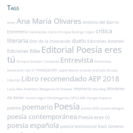
Tags
Ana María Olivares
Antonio del Barrio
amor
crítica
Estremera
Caminantes
Carlos Enrique Rodrigo López
literaria
duelo
Don de la invocación
Ediciones Amaniel
Editorial Poesía eres
Ediciones Rilke
tú
Entrevista
Enrique Graciani Constante
Entrevistas
invocación
Generación del 27
Isabel Martín Grande
José Julio Brossa
Libro recomendado AEP 2018
Libertad
memoria
Mimbres
Lucía Alba Alcántara
Margarita Gil Roësset
Mia Reig
de Amor
novela negra
Ohmenageries
OPUS MEI
Parajes Impares
Poesía
poemario
poema
poesía 2026
poesía bilingüe
poesía contemporánea
Poesía eres tú
poesía española
poesía testimonial
Raúl Gimeno