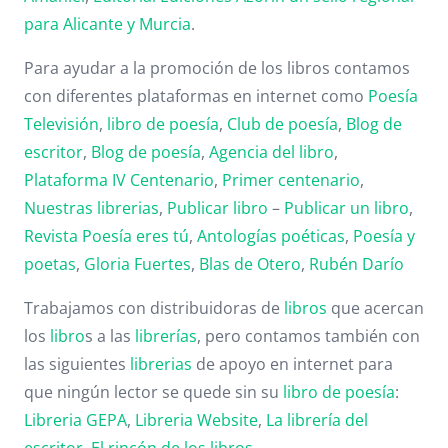
para Alicante y Murcia
.
Para ayudar a la promoción de los libros contamos
con diferentes plataformas en internet como
Poesía
Televisión
,
libro de poesía
,
Club de poesía
,
Blog de
escritor
,
Blog de poesía
,
Agencia del libro
,
Plataforma IV Centenario
,
Primer centenario
,
Nuestras librerias
,
Publicar libro
–
Publicar un libro
,
Revista Poesía eres tú
,
Antologías poéticas
,
Poesía y
poetas
,
Gloria Fuertes
,
Blas de Otero
,
Rubén Darío
Trabajamos con distribuidoras de
libros
que acercan
los
libro
s a las
librerías
, pero contamos también con
las siguientes
librerias
de apoyo en internet para
que ningún lector se quede sin su
libro de poesía
:
Libreria GEPA
,
Libreria Website
,
La librería del
escritor
,
El rincón de los libros
.