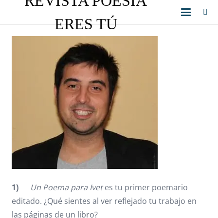
REVISTA POESÍA
ERES TÚ
1)
Un Poema para Ivet
es tu primer poemario
editado. ¿Qué sientes al ver reflejado tu trabajo en
las páginas de un libro?