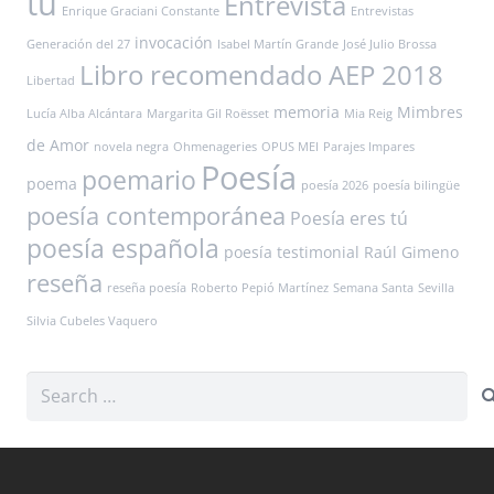
tú
Entrevista
Enrique Graciani Constante
Entrevistas
invocación
Generación del 27
Isabel Martín Grande
José Julio Brossa
Libro recomendado AEP 2018
Libertad
memoria
Mimbres
Lucía Alba Alcántara
Margarita Gil Roësset
Mia Reig
de Amor
novela negra
Ohmenageries
OPUS MEI
Parajes Impares
Poesía
poemario
poema
poesía 2026
poesía bilingüe
poesía contemporánea
Poesía eres tú
poesía española
poesía testimonial
Raúl Gimeno
reseña
reseña poesía
Roberto Pepió Martínez
Semana Santa
Sevilla
Silvia Cubeles Vaquero
Search
for: