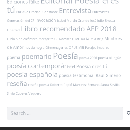
Editorial Poesía eres
Ediciones Rilke
tú
Entrevista
Enrique Graciani Constante
Entrevistas
invocación
Generación del 27
Isabel Martín Grande
José Julio Brossa
Libro recomendado AEP 2018
Libertad
memoria
Mimbres
Lucía Alba Alcántara
Margarita Gil Roësset
Mia Reig
de Amor
novela negra
Ohmenageries
OPUS MEI
Parajes Impares
Poesía
poemario
poema
poesía 2026
poesía bilingüe
poesía contemporánea
Poesía eres tú
poesía española
poesía testimonial
Raúl Gimeno
reseña
reseña poesía
Roberto Pepió Martínez
Semana Santa
Sevilla
Silvia Cubeles Vaquero
Search
for: