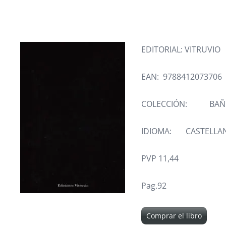
EDITORIAL: VITRUVIO
EAN: 9788412073706
COLECCIÓN: BAÑO
IDIOMA: CASTELLA
PVP 11,44
Pag.92
Comprar el libro