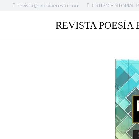
revista@poesiaerestu.com
GRUPO EDITORIAL P
REVISTA POESÍA 