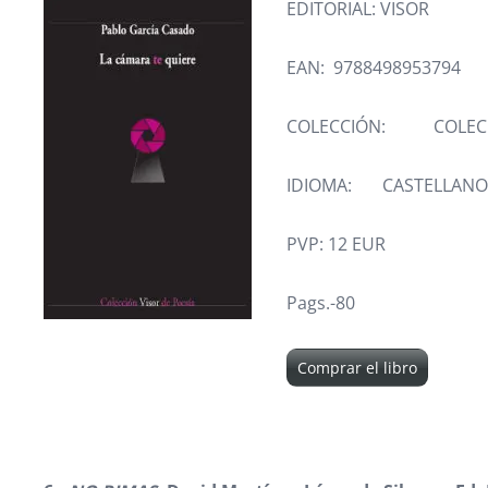
EDITORIAL: VISOR
EAN: 9788498953794
COLECCIÓN: COLECCI
IDIOMA: CASTELLANO
PVP: 12 EUR
Pags.-80
Comprar el libro