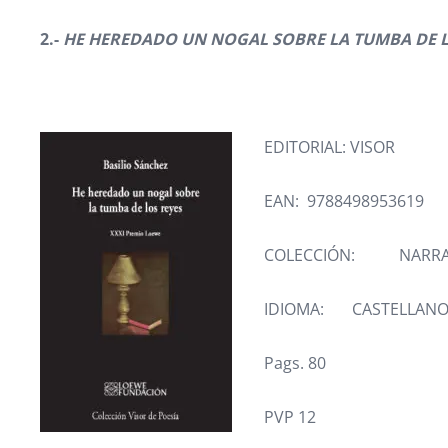
2.-
HE HEREDADO UN NOGAL SOBRE LA TUMBA DE L
EDITORIAL: VISOR
EAN: 9788498953619
COLECCIÓN: NARRAT
IDIOMA: CASTELLAN
Pags. 80
PVP 12