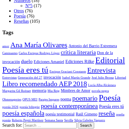
Números
(18)
Nº5
(17)
Otros
(76)
Poesía
(76)
Reseñas
(105)
Tags
Ana María Olivares
Antonio del Barrio Estremera
amor
crítica literaria
Don de la
Caminantes
Carlos Enrique Rodrigo López
Editorial
duelo
Ediciones Rilke
invocación
Ediciones Amaniel
Poesía eres tú
Entrevista
Enrique Graciani Constante
invocación
Entrevistas
Generación del 27
Isabel Martín Grande
José Julio Brossa
Libertad
Libro recomendado AEP 2018
Lucía Alba Alcántara
memoria
Mimbres de Amor
Margarita Gil Roësset
Mia Reig
novela negra
Poesía
poemario
poema
Ohmenageries
OPUS MEI
Parajes Impares
poesía contemporánea
Poesía eres tú
poesía 2026
poesía bilingüe
poesía española
reseña
poesía testimonial
Raúl Gimeno
reseña
poesía
Roberto Pepió Martínez
Semana Santa
Sevilla
Silvia Cubeles Vaquero
Search for: