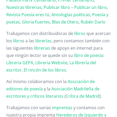
Plataforma IV Centenario
,
Primer centenario
,
Nuestras librerias
,
Publicar libro
–
Publicar un libro
,
Revista Poesía eres tú
,
Antologías poéticas
,
Poesía y
poetas
,
Gloria Fuertes
,
Blas de Otero
,
Rubén Darío
Trabajamos con distribuidoras de
libros
que acercan
los
libro
s a las
librerías
, pero contamos también con
las siguientes
librerias
de apoyo en internet para
que ningún lector se quede sin su
libro de poesía
:
Libreria GEPA
,
Libreria Website
,
La librería del
escritor
,
El rincón de los libros
.
Así mismo colaboramos con la
Asociación de
editores de poesía
y la
Asociación Madrileña de
escritores y críticos literarios
(
Crítica de Madrid
).
Trabajamos con varias
imprentas
y contamos con
nuestra propia imprenta
Herederos de Izquierdo y