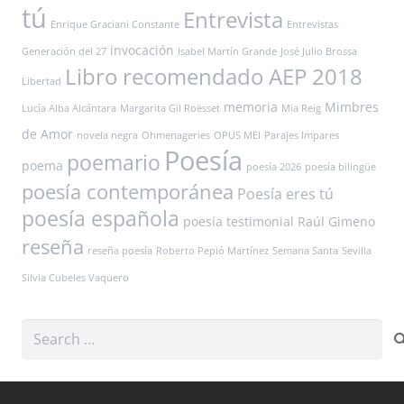
tú
Entrevista
Enrique Graciani Constante
Entrevistas
invocación
Generación del 27
Isabel Martín Grande
José Julio Brossa
Libro recomendado AEP 2018
Libertad
memoria
Mimbres
Lucía Alba Alcántara
Margarita Gil Roësset
Mia Reig
de Amor
novela negra
Ohmenageries
OPUS MEI
Parajes Impares
Poesía
poemario
poema
poesía 2026
poesía bilingüe
poesía contemporánea
Poesía eres tú
poesía española
poesía testimonial
Raúl Gimeno
reseña
reseña poesía
Roberto Pepió Martínez
Semana Santa
Sevilla
Silvia Cubeles Vaquero
Search
for: