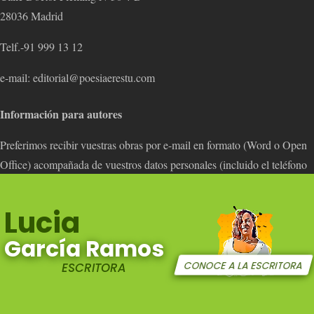
28036 Madrid
Telf.-91 999 13 12
e-mail: editorial@poesiaerestu.com
Información para autores
Preferimos recibir vuestras obras por e-mail en formato (Word o Open
Office) acompañada de vuestros datos personales (incluido el teléfono
de contacto).
¡Publicamos también obras de autores nuevos!
Política de adquisiciones
Lucia
García Ramos
ESCRITORA
CONOCE A LA ESCRITORA
© Copyright Grupo Editorial Pérez-Ayala