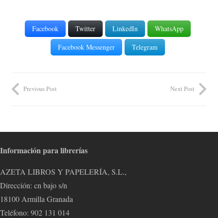
Facebook
Twitter
LinkedIn
WhatsApp
Facebook Messenger
Telegram
Previous Post
Next Post
Información para librerías
AZETA LIBROS Y PAPELERÍA, S.L.,
Dirección: cn bajo s/n
18100 Armilla Granada
Teléfono: 902 131 014