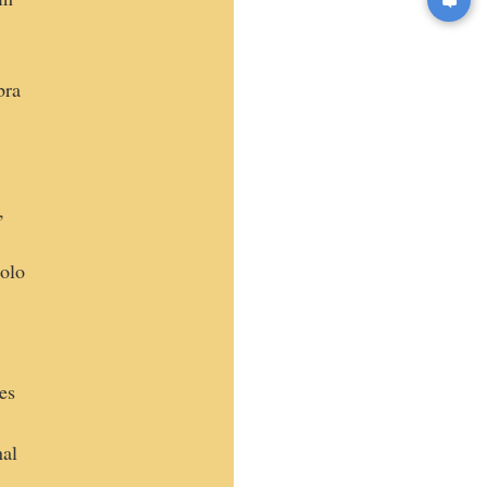
s
bra
,
bolo
 es
nal