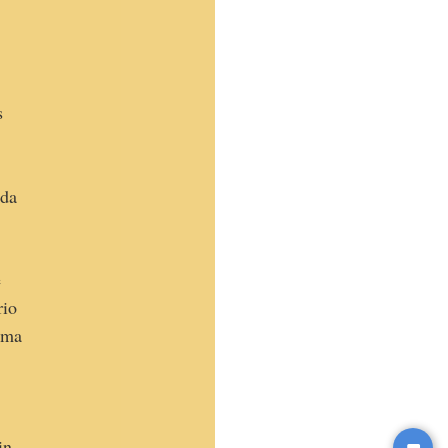
s
e
ada
e
rio
alma
in