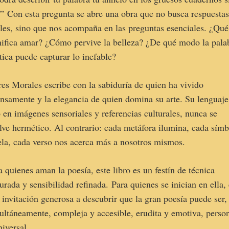
?” Con esta pregunta se abre una obra que no busca respuesta
iles, sino que nos acompaña en las preguntas esenciales. ¿Qué
nifica amar? ¿Cómo pervive la belleza? ¿De qué modo la pala
tica puede capturar lo inefable?
res Morales escribe con la sabiduría de quien ha vivido
ensamente y la elegancia de quien domina su arte. Su lenguaje
o en imágenes sensoriales y referencias culturales, nunca se
lve hermético. Al contrario: cada metáfora ilumina, cada sím
ela, cada verso nos acerca más a nosotros mismos.
a quienes aman la poesía, este libro es un festín de técnica
urada y sensibilidad refinada. Para quienes se inician en ella,
 invitación generosa a descubrir que la gran poesía puede ser,
ultáneamente, compleja y accesible, erudita y emotiva, perso
niversal.