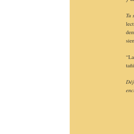
Tu 
lec
dem
sie
“La
tañ
Déj
enc