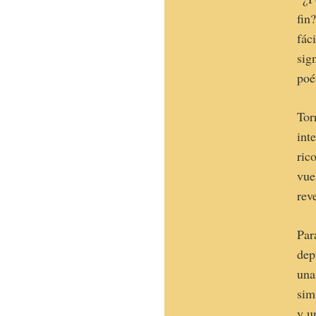
fin
fác
sig
poé
Tor
int
ric
vue
rev
Par
dep
una
sim
y u