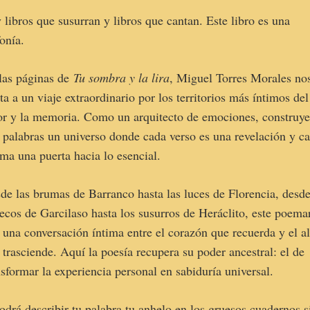
 libros que susurran y libros que cantan. Este libro es una
fonía.
las páginas de
Tu sombra y la lira
, Miguel Torres Morales no
ita a un viaje extraordinario por los territorios más íntimos del
r y la memoria. Como un arquitecto de emociones, construy
 palabras un universo donde cada verso es una revelación y c
ma una puerta hacia lo esencial.
de las brumas de Barranco hasta las luces de Florencia, desd
 ecos de Garcilaso hasta los susurros de Heráclito, este poema
e una conversación íntima entre el corazón que recuerda y el 
 trasciende. Aquí la poesía recupera su poder ancestral: el de
nsformar la experiencia personal en sabiduría universal.
odrá describir tu palabra tu anhelo en los gruesos cuadernos s