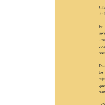
Hay
sin
En 
inv
amo
con
poe
Des
los
tej
que
tra
“¿P