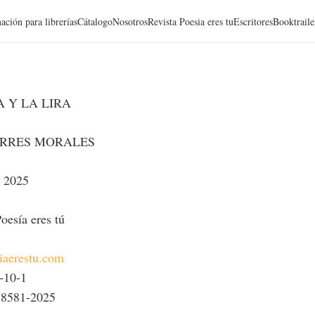
ación para librerías
Cátalogo
Nosotros
Revista Poesia eres tu
Escritores
Booktraile
 Y LA LIRA
RRES MORALES
2025
oesía eres tú
siaerestu.com
-10-1
8581-2025