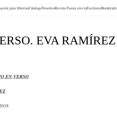
ación para librerías
Cátalogo
Nosotros
Revista Poesia eres tu
Escritores
Booktraile
ERSO. EVA RAMÍREZ
HO EN VERSO
EZ
 2018