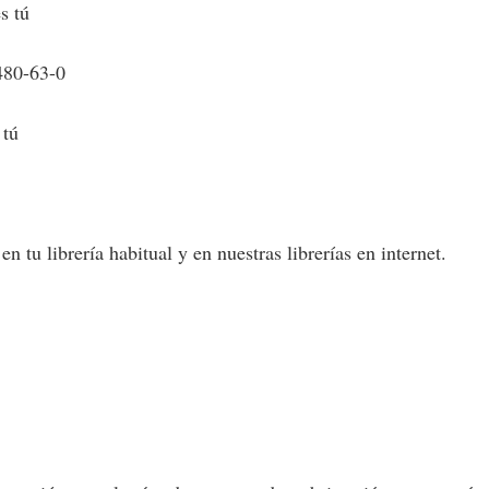
s tú
480-63-0
 tú
 tu librería habitual y en nuestras librerías en internet.