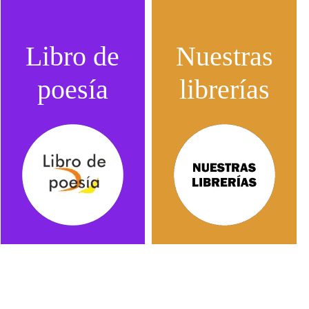
Libro de
Nuestras
poesía
librerías