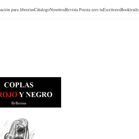
ación para librerías
Cátalogo
Nosotros
Revista Poesia eres tu
Escritores
Booktraile