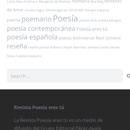
memoria
Mimbres
Lucía Alba Alcántara
Margarita Gil Roësset
Mia Reig
de Amor
novela negra
Ohmenageries
OPUS MEI
Parajes Impares
Poesía
poemario
poema
poesía 2026
poesía bilingüe
poesía contemporánea
Poesía eres tú
poesía española
poesía testimonial
Raúl Gimeno
reseña
reseña poesía
Roberto Pepió Martínez
Semana Santa
Sevilla
Silvia Cubeles Vaquero
Search
for:
Revista Poesía eres tú
La Revista Poesía eres tú es un medio de
difusión del Grupo Editorial Pérez-Ayala.