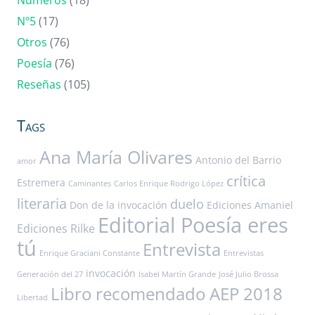
Números
(18)
Nº5
(17)
Otros
(76)
Poesía
(76)
Reseñas
(105)
Tags
Ana María Olivares
Antonio del Barrio
amor
crítica
Estremera
Caminantes
Carlos Enrique Rodrigo López
literaria
duelo
Don de la invocación
Ediciones Amaniel
Editorial Poesía eres
Ediciones Rilke
tú
Entrevista
Enrique Graciani Constante
Entrevistas
invocación
Generación del 27
Isabel Martín Grande
José Julio Brossa
Libro recomendado AEP 2018
Libertad