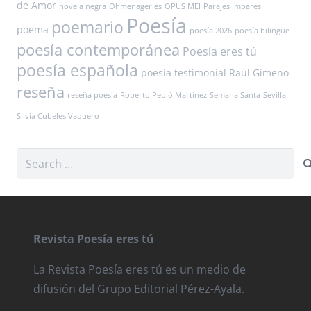
de Amor
novela negra
Ohmenageries
OPUS MEI
Parajes Impares
Poesía
poemario
poema
poesía 2026
poesía bilingüe
poesía contemporánea
Poesía eres tú
poesía española
poesía testimonial
Raúl Gimeno
reseña
reseña poesía
Roberto Pepió Martínez
Semana Santa
Sevilla
Silvia Cubeles Vaquero
Search
for:
Revista Poesía eres tú
La Revista Poesía eres tú es un medio de
difusión del Grupo Editorial Pérez-Ayala.