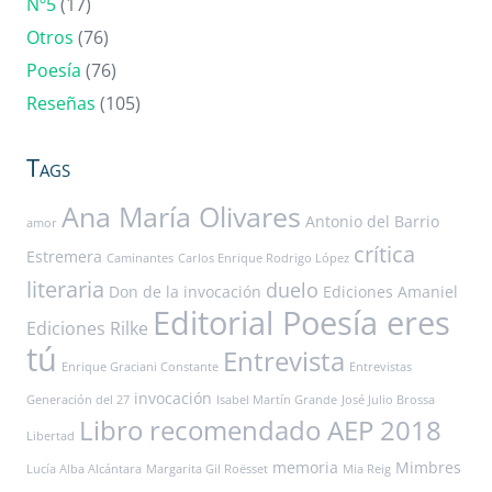
Nº5
(17)
Otros
(76)
Poesía
(76)
Reseñas
(105)
Tags
Ana María Olivares
Antonio del Barrio
amor
crítica
Estremera
Caminantes
Carlos Enrique Rodrigo López
literaria
duelo
Don de la invocación
Ediciones Amaniel
Editorial Poesía eres
Ediciones Rilke
tú
Entrevista
Enrique Graciani Constante
Entrevistas
invocación
Generación del 27
Isabel Martín Grande
José Julio Brossa
Libro recomendado AEP 2018
Libertad
memoria
Mimbres
Lucía Alba Alcántara
Margarita Gil Roësset
Mia Reig