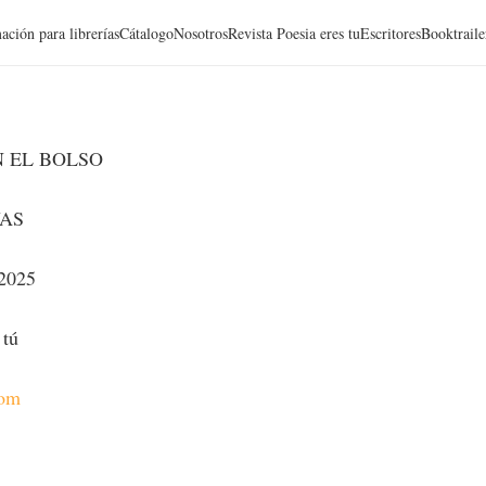
ación para librerías
Cátalogo
Nosotros
Revista Poesia eres tu
Escritores
Booktraile
 EL BOLSO
AS
 2025
 tú
com