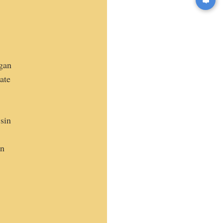
egan
ate
sin
an