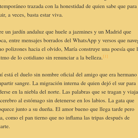
temporáneo trazada con la honestidad de quien sabe que para
uir, a veces, basta estar viva.
re un jardín andaluz que huele a jazmines y un Madrid que
oca, entre mensajes borrados del WhatsApp y versos que nav
o polizones hacia el olvido, María construye una poesía que l
[1]
ritmo de lo cotidiano sin renunciar a la belleza.
í está el duelo sin nombre oficial del amigo que era hermano 
partir sangre. La migración interna de quien dejó el sur para
derse en la niebla del norte. Las palabras que se tragan y viaj
 cerebro al estómago sin detenerse en los labios. La gata que
oquece junto a su dueña. El amor bueno que llega tarde pero
ga, como el pan tierno que no inflama las tripas después de
arte.