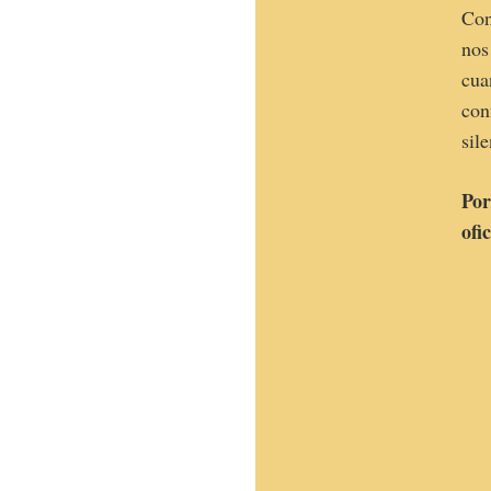
Con
nos
cua
con
sil
Por
ofi