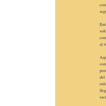
con
seg
Ent
sof
com
al 
Aqu
com
per
del
enl
lle
saci