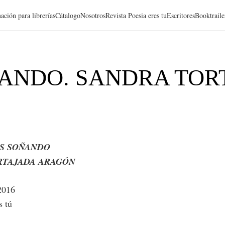
ación para librerías
Cátalogo
Nosotros
Revista Poesia eres tu
Escritores
Booktraile
ANDO. SANDRA TOR
S SOÑANDO
RTAJADA ARAGÓN
2016
s tú