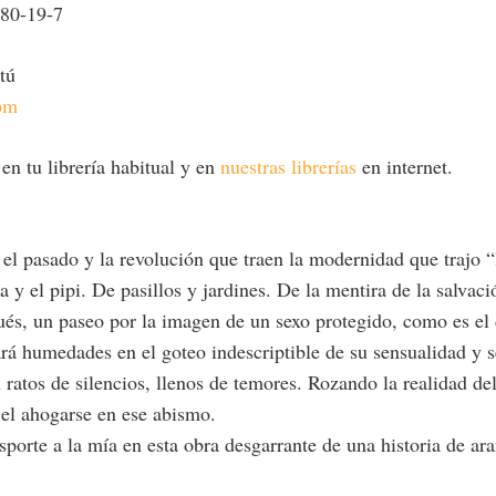
80-19-7
 tú
com
en tu librería habitual y en
nuestras librerías
en internet.
el pasado y la revolución que traen la modernidad que trajo “l
a y el pipi. De pasillos y jardines. De la mentira de la salvac
ués, un paseo por la imagen de un sexo protegido, como es el
á humedades en el goteo indescriptible de su sensualidad y s
ratos de silencios, llenos de temores. Rozando la realidad de
 el ahogarse en ese abismo.
orte a la mía en esta obra desgarrante de una historia de arañ