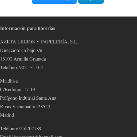
Información para librerías
AZETA LIBROS Y PAPELERÍA, S.L.,
Dirección: cn bajo s/n
18100 Armilla Granada
Teléfono: 902 131 014
Maidhisa
C/Berbiquí, 17-19
Polígono Indutrial Santa Ana
Rivas Vaciamadrid 28523
Madrid
Teléfono/ 916702189
Email/ isaacmarot@hotmail.com