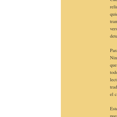
rel
qui
tra
ver
det
Par
Nin
que
tod
lec
tra
el 
Est
pue