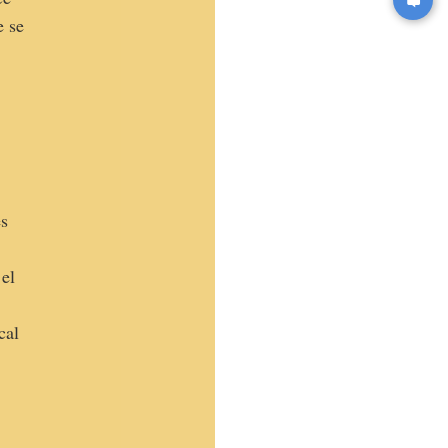
e se
es
 el
cal