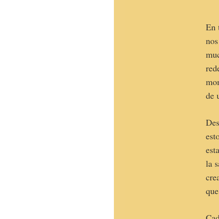
En 
nos
muc
red
mom
de 
Des
est
est
la 
cre
que
Cad