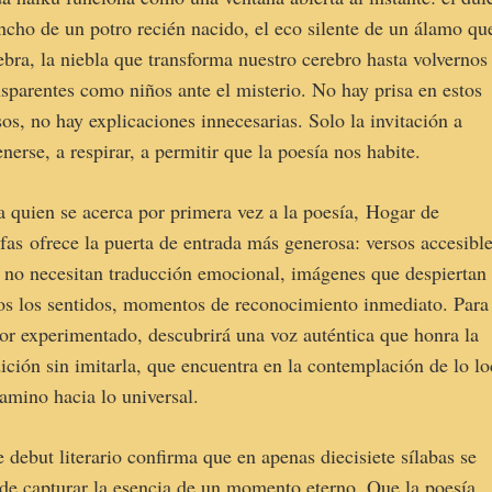
incho de un potro recién nacido, el eco silente de un álamo qu
ebra, la niebla que transforma nuestro cerebro hasta volvernos
nsparentes como niños ante el misterio. No hay prisa en estos
sos, no hay explicaciones innecesarias. Solo la invitación a
enerse, a respirar, a permitir que la poesía nos habite.
a quien se acerca por primera vez a la poesía, Hogar de
fas ofrece la puerta de entrada más generosa: versos accesibl
 no necesitan traducción emocional, imágenes que despiertan
os los sentidos, momentos de reconocimiento inmediato. Para
tor experimentado, descubrirá una voz auténtica que honra la
dición sin imitarla, que encuentra en la contemplación de lo lo
camino hacia lo universal.
e debut literario confirma que en apenas diecisiete sílabas se
de capturar la esencia de un momento eterno. Que la poesía