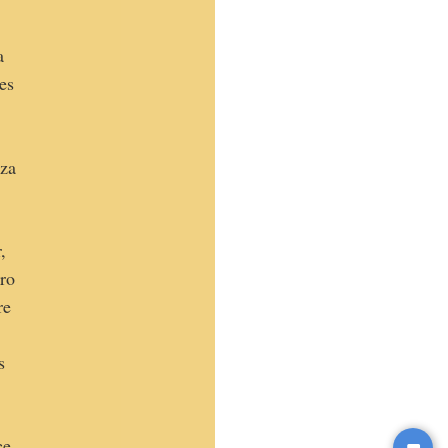
a
es
eza
,
tro
re
s
ce