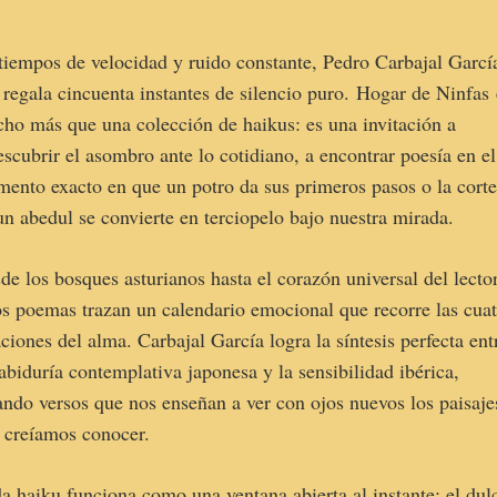
tiempos de velocidad y ruido constante, Pedro Carbajal Garcí
 regala cincuenta instantes de silencio puro. Hogar de Ninfas 
ho más que una colección de haikus: es una invitación a
escubrir el asombro ante lo cotidiano, a encontrar poesía en el
ento exacto en que un potro da sus primeros pasos o la cort
un abedul se convierte en terciopelo bajo nuestra mirada.
de los bosques asturianos hasta el corazón universal del lector
os poemas trazan un calendario emocional que recorre las cua
aciones del alma. Carbajal García logra la síntesis perfecta ent
sabiduría contemplativa japonesa y la sensibilidad ibérica,
ando versos que nos enseñan a ver con ojos nuevos los paisaje
 creíamos conocer.
a haiku funciona como una ventana abierta al instante: el dul