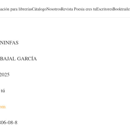
ación para librerías
Cátalogo
Nosotros
Revista Poesia eres tu
Escritores
Booktraile
NINFAS
BAJAL GARCÍA
 2025
 tú
com
806-08-8