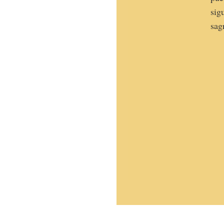
sig
sag