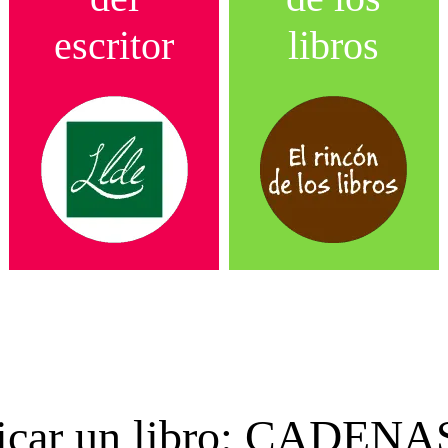
escritor
libros
blicar un libro: CADEN