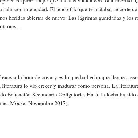
piden respirar. Dejar que tus alas vuelen con total libertad. 
 salir con intensidad. El tenso frío que te mataba, se corte c
nos heridas abiertas de nuevo. Las lágrimas guardadas y los r
agotarnos…
renos a la hora de crear y es lo que ha hecho que llegue a esc
 literatura lo vio crecer y madurar como persona. La literatu
do Educación Secundaria Obligatoria. Hasta la fecha ha sido 
iciones Mouse, Noviembre 2017).