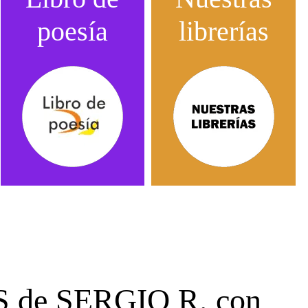
poesía
librerías
AS de SERGIO R. con