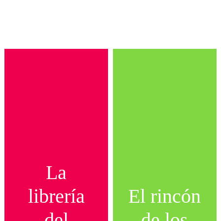
La
librería
El rincón
del
de los