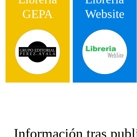
GEPA
Website
Información tras pu