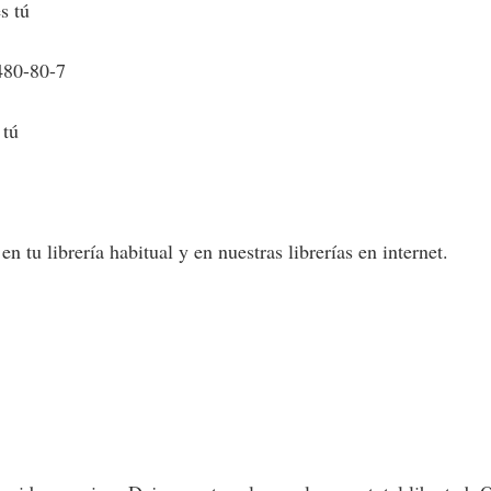
s tú
480-80-7
 tú
 tu librería habitual y en nuestras librerías en internet.