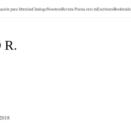
ación para librerías
Cátalogo
Nosotros
Revista Poesia eres tu
Escritores
Booktraile
 R.
 2018