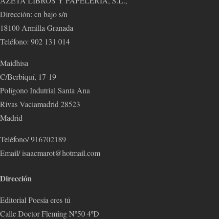
AZETA LIBROS Y PAPELERÍA, S.L.,
Dirección: cn bajo s/n
18100 Armilla Granada
Teléfono: 902 131 014
Maidhisa
C/Berbiquí, 17-19
Polígono Indutrial Santa Ana
Rivas Vaciamadrid 28523
Madrid
Teléfono/ 916702189
Email/ isaacmarot@hotmail.com
Dirección
Editorial Poesía eres tú
Calle Doctor Fleming Nº50 4ºD