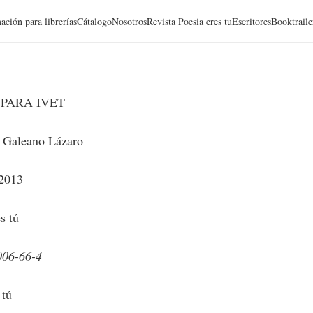
ación para librerías
Cátalogo
Nosotros
Revista Poesia eres tu
Escritores
Booktraile
PARA IVET
 Galeano Lázaro
 2013
s tú
006-66-4
 tú