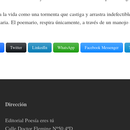
 la vida como una tormenta que castiga y arrastra indefectib
tinaria. El poemario, respira únicamente, a través de un mano
Twitter
LinkedIn
WhatsApp
Facebook Messenger
Dirección
Editorial Poesía eres tú
Calle Doctor Fleming Nº50 4ºD