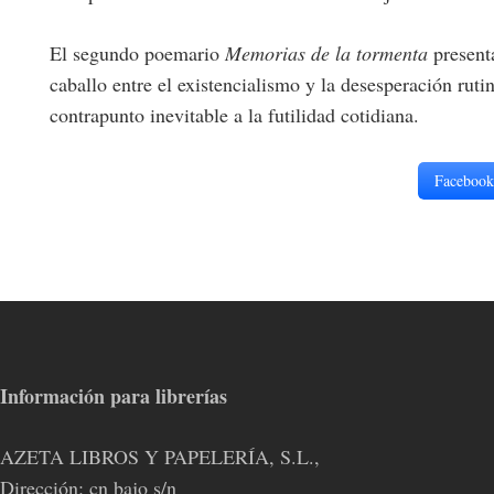
El segundo poemario
Memorias de la tormenta
presenta
caballo entre el existencialismo y la desesperación ru
contrapunto inevitable a la futilidad cotidiana.
Facebook
Información para librerías
AZETA LIBROS Y PAPELERÍA, S.L.,
Dirección: cn bajo s/n