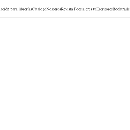
ación para librerías
Cátalogo
Nosotros
Revista Poesia eres tu
Escritores
Booktraile