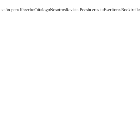
ación para librerías
Cátalogo
Nosotros
Revista Poesia eres tu
Escritores
Booktraile