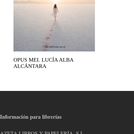
OPUS MEI. LUCÍA ALBA
ALCÁNTARA
Información para librerías
AZETA LIBROS Y PAPELERÍA, S.L.,