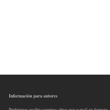
Información para autores
Preferimos recibir vuentras obras por e-mail en formato