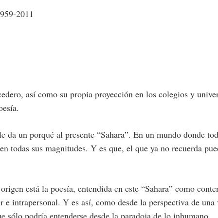
2959-2011
edero, así como su propia proyección en los colegios y unive
oesía.
le da un porqué al presente “Sahara”. En un mundo donde todo
en todas sus magnitudes. Y es que, el que ya no recuerda pued
 origen está la poesía, entendida en este “Sahara” como conte
 e intrapersonal. Y es así, como desde la perspectiva de una v
ue sólo podría entenderse desde la paradoja de lo inhumano.