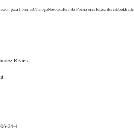
ación para librerías
Cátalogo
Nosotros
Revista Poesia eres tu
Escritores
Booktraile
ández Riviera
tú
006-24-4