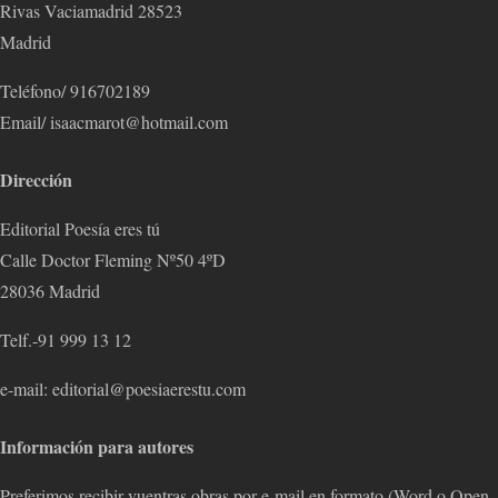
Rivas Vaciamadrid 28523
Madrid
Teléfono/ 916702189
Email/ isaacmarot@hotmail.com
Dirección
Editorial Poesía eres tú
Calle Doctor Fleming Nº50 4ºD
28036 Madrid
Telf.-91 999 13 12
e-mail: editorial@poesiaerestu.com
Información para autores
Preferimos recibir vuentras obras por e-mail en formato (Word o Open