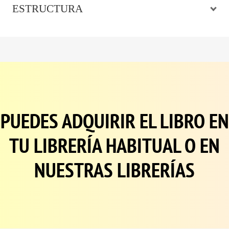
ESTRUCTURA
Verso libre
Simbolismo
Estrofas irregulares
Personificación
Agua
Ausencia de rima
Ola
PUEDES ADQUIRIR EL LIBRO EN
Verso libre
TU LIBRERÍA HABITUAL O EN
Flores y rosas
Introspección profunda
Estrofas irregulares
NUESTRAS LIBRERÍAS
Árboles y hojas
Poemas numerados
Existencialismo
Crítica social